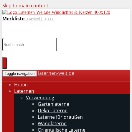
Skip to main content
Merkliste
0
Artikel |
0,00 €
wohnaccessoires für drinnen und draußen
laternen-welt.de
Toggle navigation
Home
Laternen
Verwendung
Gartenlaterne
Deko Laterne
Laterne für draußen
Wandlaterne
Orientalische Laterne