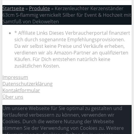
Startseite
»
Produkte
»
Kerzenleuchter Kerzenständer
63cm 5-flammig vernickelt Silber für Event & Hochzeit mit
Samtfuß von Dekowelten
* Affiliate Links Dieses Verbraucherportal finanziert
sich durch sogenannte Empfehlungsprovisionen.
Da wir selbst keine Preise und Verkäufe erheben,
verdienen wir als Amazon-Partner an qualifizierten
Käufen. Für Dich entstehen natürlich keine
zusätzlichen Kosten.
Impressum
Datenschutzerklärung
Kontaktformular
Über uns
Um unsere Webseite für Sie optimal zu gestalten und
fortlaufend verbessern zu können, verwenden wir
Cookies. Durch die weitere Nutzung der Webseite
stimmen Sie der Verwendung von Cookies zu. Weitere