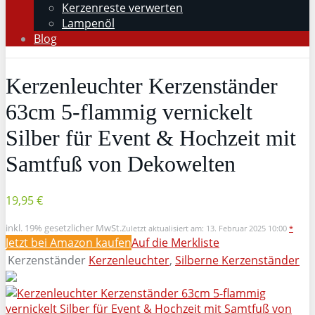
Kerzenreste verwerten
Lampenöl
Blog
Kerzenleuchter Kerzenständer
63cm 5-flammig vernickelt
Silber für Event & Hochzeit mit
Samtfuß von Dekowelten
19,95 €
inkl. 19% gesetzlicher MwSt.
Zuletzt aktualisiert am: 13. Februar 2025 10:00
*
Jetzt bei Amazon kaufen
Auf die Merkliste
Kerzenständer
Kerzenleuchter
,
Silberne Kerzenständer