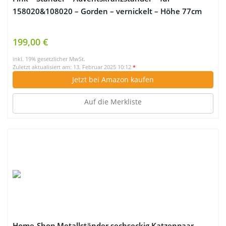
158020&108020 – Gorden – vernickelt – Höhe 77cm
199,00 €
inkl. 19% gesetzlicher MwSt.
Zuletzt aktualisiert am: 13. Februar 2025 10:12
*
Jetzt bei Amazon kaufen
Auf die Merkliste
Home-Shop Metallständer sechseckig Katzenpaar