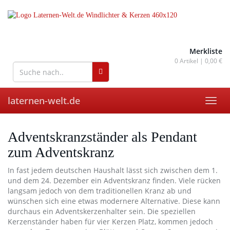
Skip
to
main
content
wohnaccessoires für drinnen
und draußen
Merkliste
0
Artikel |
0,00 €
laternen-welt.de
Toggl
navig
Adventskranzständer als Pendant
zum Adventskranz
In fast jedem deutschen Haushalt lässt sich zwischen dem 1.
und dem 24. Dezember ein Adventskranz finden. Viele rücken
langsam jedoch von dem traditionellen Kranz ab und
wünschen sich eine etwas modernere Alternative. Diese kann
durchaus ein Adventskerzenhalter sein. Die speziellen
Kerzenständer haben für vier Kerzen Platz, kommen jedoch