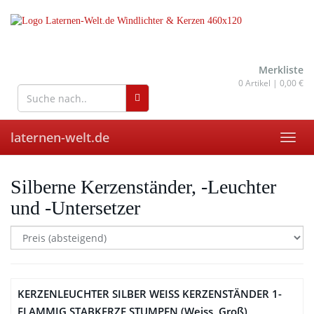
Skip
to
main
content
wohnaccessoires für drinnen
und draußen
Merkliste
0
Artikel |
0,00 €
laternen-welt.de
Toggl
navig
Silberne Kerzenständer, -Leuchter
und -Untersetzer
KERZENLEUCHTER SILBER WEISS KERZENSTÄNDER 1-
FLAMMIG STABKERZE STUMPEN (Weiss, Groß)