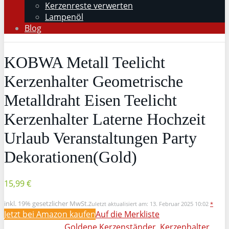
Kerzenreste verwerten
Lampenöl
Blog
KOBWA Metall Teelicht
Kerzenhalter Geometrische
Metalldraht Eisen Teelicht
Kerzenhalter Laterne Hochzeit
Urlaub Veranstaltungen Party
Dekorationen(Gold)
15,99 €
inkl. 19% gesetzlicher MwSt.
Zuletzt aktualisiert am: 13. Februar 2025 10:02
*
Jetzt bei Amazon kaufen
Auf die Merkliste
Goldene Kerzenständer
,
Kerzenhalter
,