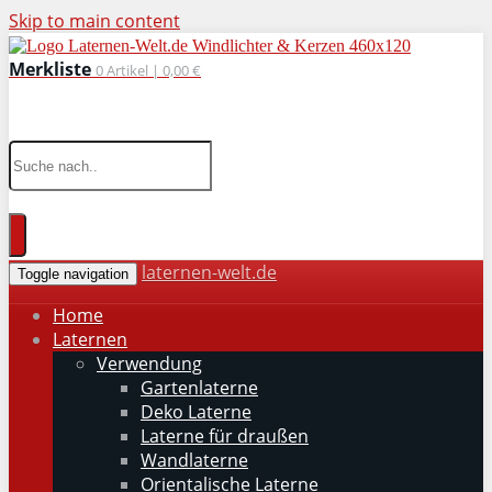
Skip to main content
Merkliste
0
Artikel |
0,00 €
wohnaccessoires für drinnen und draußen
laternen-welt.de
Toggle navigation
Home
Laternen
Verwendung
Gartenlaterne
Deko Laterne
Laterne für draußen
Wandlaterne
Orientalische Laterne