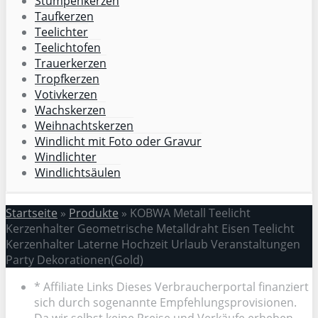
Stumpenkerzen
Taufkerzen
Teelichter
Teelichtofen
Trauerkerzen
Tropfkerzen
Votivkerzen
Wachskerzen
Weihnachtskerzen
Windlicht mit Foto oder Gravur
Windlichter
Windlichtsäulen
Startseite
»
Produkte
»
KOBWA Metall Teelicht
Kerzenhalter Geometrische Metalldraht Eisen Teelicht
Kerzenhalter Laterne Hochzeit Urlaub Veranstaltungen
Party Dekorationen(Gold)
* Affiliate Links Dieses Verbraucherportal finanziert
sich durch sogenannte Empfehlungsprovisionen.
Da wir selbst keine Preise und Verkäufe erheben,