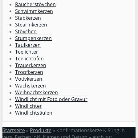
Räucherstövchen
Schwimmkerzen
Stabkerzen
Stearinkerzen
Stövchen
Stumpenkerzen
Taufkerzen
Teelichter
Teelichtofen
Trauerkerzen
Tropfkerzen
Votivkerzen
Wachskerzen
Weihnachtskerzen
Windlicht mit Foto oder Gravur
Windlichter
Windlichtsäulen
Startseite
»
Produkte
»
Konfirmationskerze K-91hg in
vers. Farben inkl. Namen und Datum – auch zur