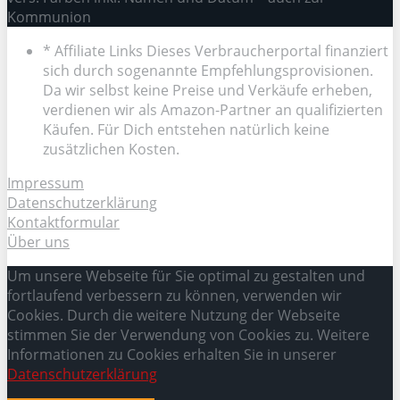
Kommunion
* Affiliate Links Dieses Verbraucherportal finanziert
sich durch sogenannte Empfehlungsprovisionen.
Da wir selbst keine Preise und Verkäufe erheben,
verdienen wir als Amazon-Partner an qualifizierten
Käufen. Für Dich entstehen natürlich keine
zusätzlichen Kosten.
Impressum
Datenschutzerklärung
Kontaktformular
Über uns
Um unsere Webseite für Sie optimal zu gestalten und
fortlaufend verbessern zu können, verwenden wir
Cookies. Durch die weitere Nutzung der Webseite
stimmen Sie der Verwendung von Cookies zu. Weitere
Informationen zu Cookies erhalten Sie in unserer
Datenschutzerklärung