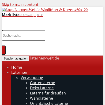
Skip to main content
Merkliste
0
Artikel |
0,00 €
wohnaccessoires für drinnen und draußen
laternen-welt.de
Toggle navigation
Home
Laternen
Verwendung
Gartenlaterne
Deko Laterne
Laterne für draußen
Wandlaterne
Orientalische Laterne