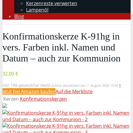
Kerzenreste verwerten
Lampenöl
Blog
Konfirmationskerze K-91hg in
vers. Farben inkl. Namen und
Datum – auch zur Kommunion
32,00 €
inkl. 19% gesetzlicher MwSt.
Zuletzt aktualisiert am: 7. August 2026 15:56
*
Jetzt bei Amazon kaufen
Auf die Merkliste
Kerzen
Konfirmationskerzen