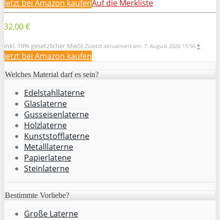
Jetzt bei Amazon kaufen
Auf die Merkliste
32,00 €
inkl. 19% gesetzlicher MwSt.
Zuletzt aktualisiert am: 7. August 2026 15:56
*
Jetzt bei Amazon kaufen
Welches Material darf es sein?
Edelstahllaterne
Glaslaterne
Gusseisenlaterne
Holzlaterne
Kunststofflaterne
Metalllaterne
Papierlatene
Steinlaterne
Bestimmte Vorliebe?
Große Laterne