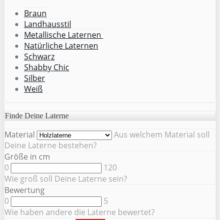
Braun
Landhausstil
Metallische Laternen
Natürliche Laternen
Schwarz
Shabby Chic
Silber
Weiß
Finde Deine Laterne
Material
Aus welchem Material soll
Deine Laterne bestehen?
Größe in cm
0
120
Wie groß soll Deine Laterne sein?
Bewertung
0
5
Wie haben andere die Laterne bewertet?