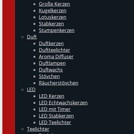
Große Kerzen
Kugelkerzen
Lotuskerzen
Stabkerzen
Stumpenkerzen
Duft
Duftkerzen
Duftteelichter
Aroma Diffuser
Duftlampen
Duftwachs
Stövchen
Räucherstövchen
LED
LED Kerzen
LED Echtwachskerzen
LED mit Timer
LED Stabkerzen
LED Teelichter
Teelichter