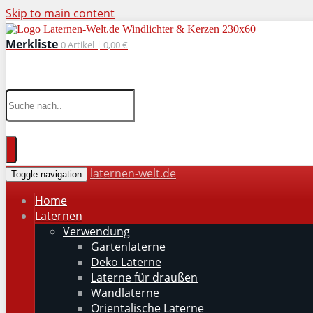
Skip to main content
Merkliste
0
Artikel |
0,00 €
wohnaccessoires für drinnen und draußen
laternen-welt.de
Toggle navigation
Home
Laternen
Verwendung
Gartenlaterne
Deko Laterne
Laterne für draußen
Wandlaterne
Orientalische Laterne