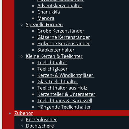
Adventskerzenhalter
Chanukkia
Menora
Spezielle Formen
Große Kerzenständer
Gläserne Kerzenständer
Hölzerne Kerzenständer
Stabkerzenhalter
Kleine Kerzen & Teelichter
Teelichthalter
Teelichtgläser
Kerzen- & Windlichtgläser
Glas-Teelichthalter
Teelichthalter aus Holz
Kerzenteller & Untersetzer
Teelichthaus & -Karussell
Hängende Teelichthalter
Zubehör
Kerzenlöscher
Dochtschere