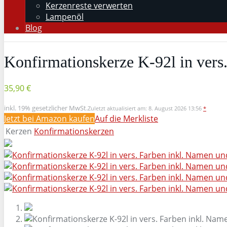
Kerzenreste verwerten
Lampenöl
Blog
Konfirmationskerze K-92l in ver
35,90 €
inkl. 19% gesetzlicher MwSt.
Zuletzt aktualisiert am: 8. August 2026 13:56
*
Jetzt bei Amazon kaufen
Auf die Merkliste
Kerzen
Konfirmationskerzen