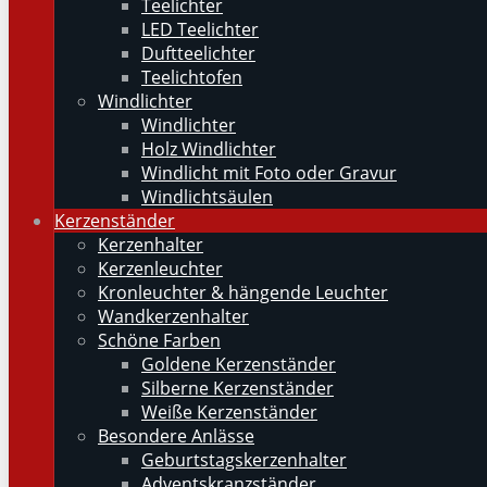
Teelichter
LED Teelichter
Duftteelichter
Teelichtofen
Windlichter
Windlichter
Holz Windlichter
Windlicht mit Foto oder Gravur
Windlichtsäulen
Kerzenständer
Kerzenhalter
Kerzenleuchter
Kronleuchter & hängende Leuchter
Wandkerzenhalter
Schöne Farben
Goldene Kerzenständer
Silberne Kerzenständer
Weiße Kerzenständer
Besondere Anlässe
Geburtstagskerzenhalter
Adventskranzständer