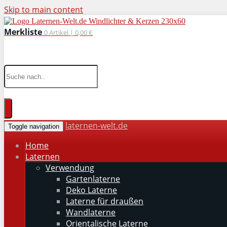
Skip to main content
Merkliste
0
Artikel |
0,00 €
wohnaccessoires für drinnen und draußen
laternen-welt.de
Toggle navigation
Home
Laternen
Verwendung
Gartenlaterne
Deko Laterne
Laterne für draußen
Wandlaterne
Orientalische Laterne