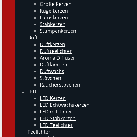
Große Kerzen
Kugelkerzen
Lotuskerzen
Stabkerzen
Stumpenkerzen
Duft
Duftkerzen
Duftteelichter
Aroma Diffuser
Duftlampen
Duftwachs
Stövchen
Räucherstövchen
LED
LED Kerzen
LED Echtwachskerzen
LED mit Timer
LED Stabkerzen
LED Teelichter
Teelichter