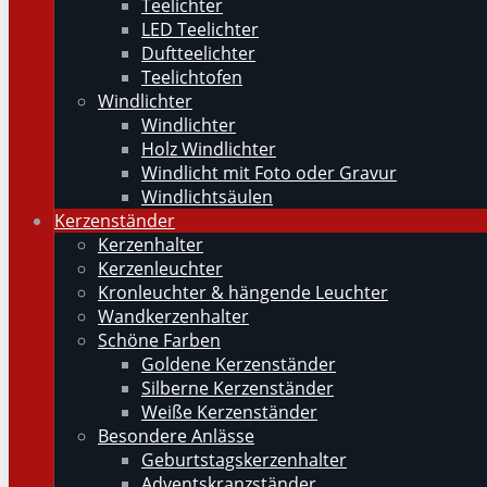
Teelichter
LED Teelichter
Duftteelichter
Teelichtofen
Windlichter
Windlichter
Holz Windlichter
Windlicht mit Foto oder Gravur
Windlichtsäulen
Kerzenständer
Kerzenhalter
Kerzenleuchter
Kronleuchter & hängende Leuchter
Wandkerzenhalter
Schöne Farben
Goldene Kerzenständer
Silberne Kerzenständer
Weiße Kerzenständer
Besondere Anlässe
Geburtstagskerzenhalter
Adventskranzständer