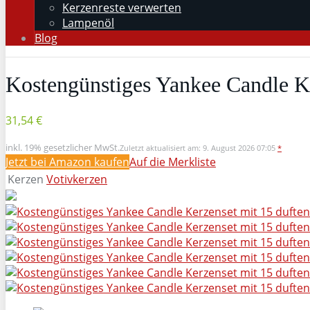
Kerzenreste verwerten
Lampenöl
Blog
Kostengünstiges Yankee Candle Ke
31,54 €
inkl. 19% gesetzlicher MwSt.
Zuletzt aktualisiert am: 9. August 2026 07:05
*
Jetzt bei Amazon kaufen
Auf die Merkliste
Kerzen
Votivkerzen