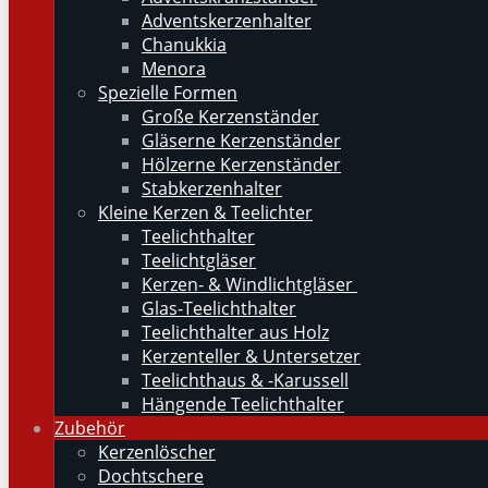
Adventskerzenhalter
Chanukkia
Menora
Spezielle Formen
Große Kerzenständer
Gläserne Kerzenständer
Hölzerne Kerzenständer
Stabkerzenhalter
Kleine Kerzen & Teelichter
Teelichthalter
Teelichtgläser
Kerzen- & Windlichtgläser
Glas-Teelichthalter
Teelichthalter aus Holz
Kerzenteller & Untersetzer
Teelichthaus & -Karussell
Hängende Teelichthalter
Zubehör
Kerzenlöscher
Dochtschere