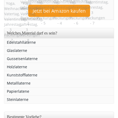
Zuletzt aktualisiert am: 7. August 2026 12:00
*
Jetzt bei Amazon kaufen
Welches Material darf es sein?
Edelstahllaterne
Glaslaterne
Gusseisenlaterne
Holzlaterne
Kunststofflaterne
Metalllaterne
Papierlatene
Steinlaterne
Bestimmte Vorliebe?