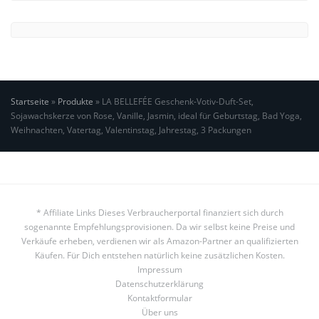
Startseite
»
Produkte
»
LA BELLEFÉE Geschenk-Votiv-Duft-Set,
Sojawachskerze von Rose, Vanille, Jasmin, ideal für Geburtstag, Bad Yoga,
Weihnachten, Vatertag, Valentinstag, Jahrestag, 3 Packungen
* Affiliate Links Dieses Verbraucherportal finanziert sich durch
sogenannte Empfehlungsprovisionen. Da wir selbst keine Preise und
Verkäufe erheben, verdienen wir als Amazon-Partner an qualifizierten
Käufen. Für Dich entstehen natürlich keine zusätzlichen Kosten.
Impressum
Datenschutzerklärung
Kontaktformular
Über uns