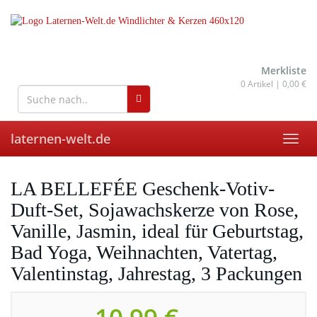
Skip
to
main
content
wohnaccessoires für drinnen
und draußen
Merkliste
0
Artikel |
0,00 €
laternen-welt.de
Toggl
navig
LA BELLEFÉE Geschenk-Votiv-
Duft-Set, Sojawachskerze von Rose,
Vanille, Jasmin, ideal für Geburtstag,
Bad Yoga, Weihnachten, Vatertag,
Valentinstag, Jahrestag, 3 Packungen