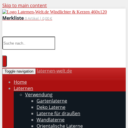
Skip to main content
Merkliste
0
Artikel |
0,00 €
wohnaccessoires für drinnen und draußen
laternen-welt.de
Toggle navigation
Home
Laternen
Verwendung
Gartenlaterne
Deko Laterne
Laterne für draußen
Wandlaterne
Orientalische Laterne