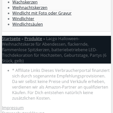
Wachskerzen
Weihnachtskerzen
Windlicht mit Foto oder Gravur
Windlichter
Windlichtsäulen
Startseite
»
Produkte
»
Lacgo Halloween-
Weihnachtskerze für Abendessen, flackernde,
flammenlose Spitzkerzen, batteriebetriebene LED-
Tischdekoration für Hochzeiten, Geburtstage, Partys (6
Stück, gelb)
* Affiliate Links Dieses Verbraucherportal finanziert
sich durch sogenannte Empfehlungsprovisionen.
Da wir selbst keine Preise und Verkäufe erheben,
verdienen wir als Amazon-Partner an qualifizierten
Käufen. Für Dich entstehen natürlich keine
zusätzlichen Kosten.
Impressum