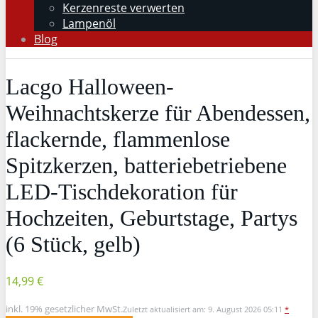
Kerzenreste verwerten
Lampenöl
Blog
Lacgo Halloween-
Weihnachtskerze für Abendessen,
flackernde, flammenlose
Spitzkerzen, batteriebetriebene
LED-Tischdekoration für
Hochzeiten, Geburtstage, Partys
(6 Stück, gelb)
14,99 €
inkl. 19% gesetzlicher MwSt.
Zuletzt aktualisiert am: 9. August 2026 05:11
*