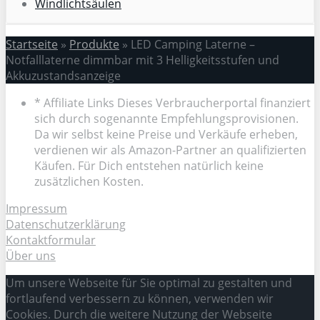
Windlichtsäulen
Startseite
»
Produkte
»
LED Camping Laterne –
Notfalllaterne dimmbar mit 3 Helligkeitsstufen und
Akkuzustandsanzeige
* Affiliate Links Dieses Verbraucherportal finanziert
sich durch sogenannte Empfehlungsprovisionen.
Da wir selbst keine Preise und Verkäufe erheben,
verdienen wir als Amazon-Partner an qualifizierten
Käufen. Für Dich entstehen natürlich keine
zusätzlichen Kosten.
Impressum
Datenschutzerklärung
Kontaktformular
Über uns
Um unsere Webseite für Sie optimal zu gestalten und
fortlaufend verbessern zu können, verwenden wir
Cookies. Durch die weitere Nutzung der Webseite