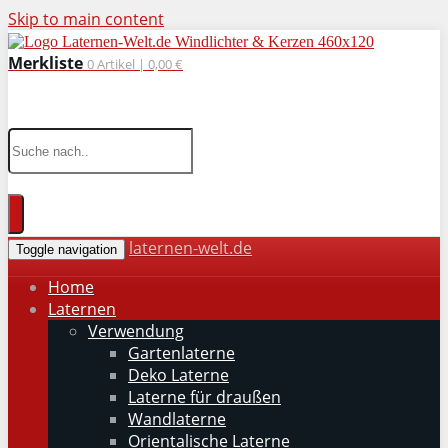
Skip to main content
Merkliste
0
Artikel |
0,00 €
wohnaccessoires für drinnen und draußen
laternen-welt.de
Toggle navigation
Home
Laternen
Verwendung
Gartenlaterne
Deko Laterne
Laterne für draußen
Wandlaterne
Orientalische Laterne