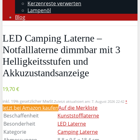
Kerzenreste verwerten
Lampenöl
Blog
LED Camping Laterne –
Notfalllaterne dimmbar mit 3
Helligkeitsstufen und
Akkuzustandsanzeige
19,70 €
inkl. 19% gesetzlicher MwSt.
Zuletzt aktualisiert am: 7. August 2026 22:42
*
Jetzt bei Amazon kaufen
Auf die Merkliste
Beschaffenheit
Kunststofflaterne
Besonderheit
LED Laterne
Kategorie
Camping Laterne
Abmessungen
8,8 x 9,5 x 18,4 cm