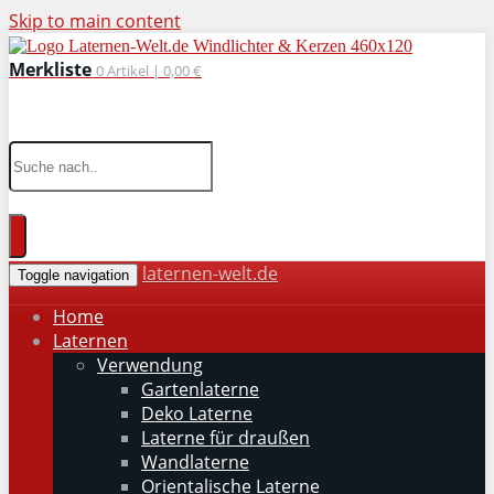
Skip to main content
Merkliste
0
Artikel |
0,00 €
wohnaccessoires für drinnen und draußen
laternen-welt.de
Toggle navigation
Home
Laternen
Verwendung
Gartenlaterne
Deko Laterne
Laterne für draußen
Wandlaterne
Orientalische Laterne