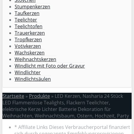
Stumpenkerzen
Taufkerzen
Teelichter
Teelichtofen
Trauerkerzen
Tropfkerzen
Votivkerzen
Wachskerzen
Weihnachtskerzen
Windlicht mit Foto oder Gravur
Windlichter
Windlichtsäulen
Startseite
»
Produkte
»
LED Kerzen, Nasharia 24 Stück
LED Flammenlose Tealights, Flackern Teelichter,
elektrische Kerze Lichter Batterie Dekoration für
Weihnachten, Weihnachtsbaum, Ostern, Hochzeit, Party
* Affiliate Links Dieses Verbraucherportal finanziert
sich durch sogenannte Empfehlungsprovisionen.