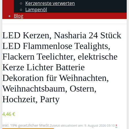
Kerzenreste verwerten
Lampenöl
Blog
LED Kerzen, Nasharia 24 Stück
LED Flammenlose Tealights,
Flackern Teelichter, elektrische
Kerze Lichter Batterie
Dekoration für Weihnachten,
Weihnachtsbaum, Ostern,
Hochzeit, Party
4,46 €
inkl. 19% gesetzlicher MwSt.
Zuletzt aktualisiert am: 9. August 2026 03:10
*