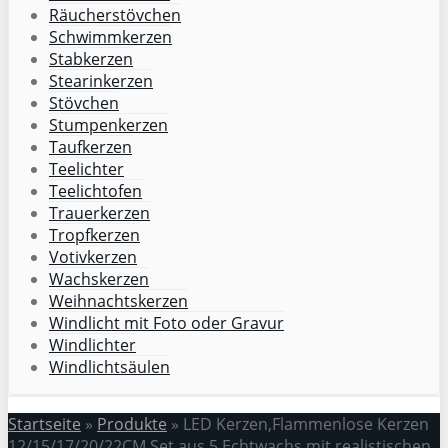
Räucherstövchen
Schwimmkerzen
Stabkerzen
Stearinkerzen
Stövchen
Stumpenkerzen
Taufkerzen
Teelichter
Teelichtofen
Trauerkerzen
Tropfkerzen
Votivkerzen
Wachskerzen
Weihnachtskerzen
Windlicht mit Foto oder Gravur
Windlichter
Windlichtsäulen
Startseite
»
Produkte
»
LED Kerzen,Flammenlose Kerzen
12/15/17/20/22CM Set aus 5 Echtwachs mit realistischen