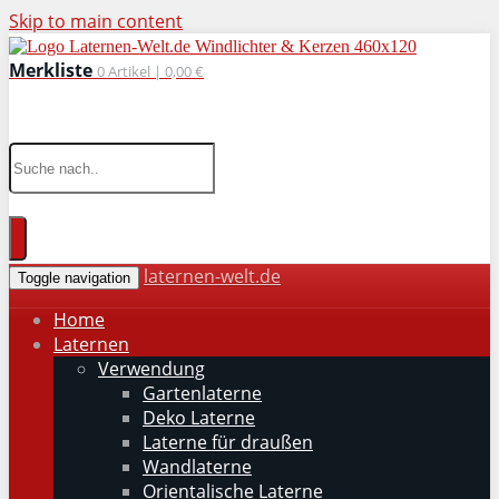
Skip to main content
Merkliste
0
Artikel |
0,00 €
wohnaccessoires für drinnen und draußen
laternen-welt.de
Toggle navigation
Home
Laternen
Verwendung
Gartenlaterne
Deko Laterne
Laterne für draußen
Wandlaterne
Orientalische Laterne