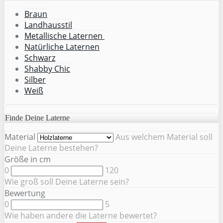
Braun
Landhausstil
Metallische Laternen
Natürliche Laternen
Schwarz
Shabby Chic
Silber
Weiß
Finde Deine Laterne
Material
Aus welchem Material soll
Deine Laterne bestehen?
Größe in cm
0
120
Wie groß soll Deine Laterne sein?
Bewertung
0
5
Wie haben andere die Laterne bewertet?