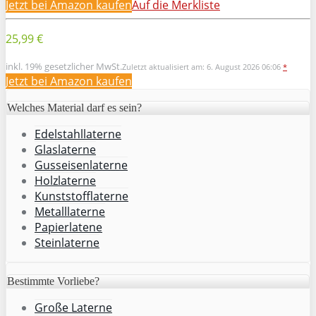
Jetzt bei Amazon kaufen
Auf die Merkliste
25,99 €
inkl. 19% gesetzlicher MwSt.
Zuletzt aktualisiert am: 6. August 2026 06:06
*
Jetzt bei Amazon kaufen
Welches Material darf es sein?
Edelstahllaterne
Glaslaterne
Gusseisenlaterne
Holzlaterne
Kunststofflaterne
Metalllaterne
Papierlatene
Steinlaterne
Bestimmte Vorliebe?
Große Laterne