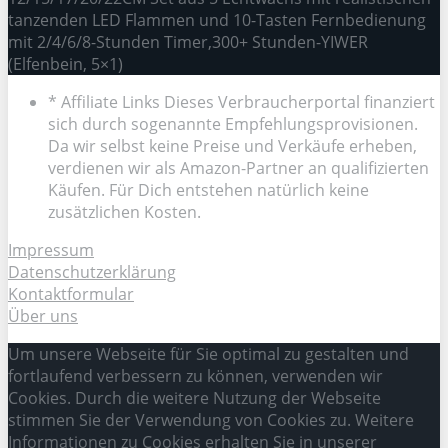
tanzenden LED Flammen und 10-Tasten Fernbedienung
mit 2/4/6/8-Stunden Timer,300+ Stunden-YIWER
(Elfenbein, 5×1)
* Affiliate Links Dieses Verbraucherportal finanziert
sich durch sogenannte Empfehlungsprovisionen.
Da wir selbst keine Preise und Verkäufe erheben,
verdienen wir als Amazon-Partner an qualifizierten
Käufen. Für Dich entstehen natürlich keine
zusätzlichen Kosten.
Impressum
Datenschutzerklärung
Kontaktformular
Über uns
Um unsere Webseite für Sie optimal zu gestalten und
fortlaufend verbessern zu können, verwenden wir
Cookies. Durch die weitere Nutzung der Webseite
stimmen Sie der Verwendung von Cookies zu. Weitere
Informationen zu Cookies erhalten Sie in unserer