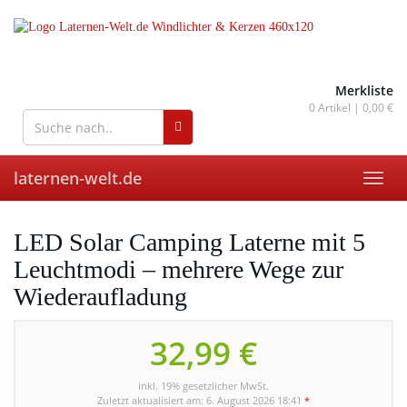
Skip
to
main
content
wohnaccessoires für drinnen
und draußen
Merkliste
0
Artikel |
0,00 €
laternen-welt.de
Toggl
navig
LED Solar Camping Laterne mit 5
Leuchtmodi – mehrere Wege zur
Wiederaufladung
32,99 €
inkl. 19% gesetzlicher MwSt.
Zuletzt aktualisiert am: 6. August 2026 18:41
*