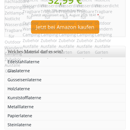
inkl. 19% gesetzlicher MwSt.
Zuletzt aktualisiert am: 6. August 2026 18:41
*
Jetzt bei Amazon kaufen
Welches Material darf es sein?
Edelstahllaterne
Glaslaterne
Gusseisenlaterne
Holzlaterne
Kunststofflaterne
Metalllaterne
Papierlatene
Steinlaterne