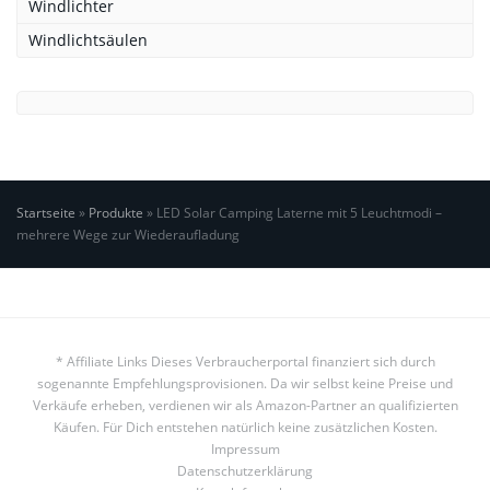
Windlichter
Windlichtsäulen
Startseite
»
Produkte
»
LED Solar Camping Laterne mit 5 Leuchtmodi –
mehrere Wege zur Wiederaufladung
* Affiliate Links Dieses Verbraucherportal finanziert sich durch
sogenannte Empfehlungsprovisionen. Da wir selbst keine Preise und
Verkäufe erheben, verdienen wir als Amazon-Partner an qualifizierten
Käufen. Für Dich entstehen natürlich keine zusätzlichen Kosten.
Impressum
Datenschutzerklärung