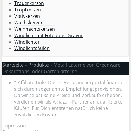
Trauerkerzen
Tropfkerzen
Votivkerzen
Wachskerzen
Weihnachtskerzen
Windlicht mit Foto oder Gravur
Windlichter
Windlichtsäulen
Startseite
»
Produkte
»
Metall-Laterne von Greenware,
Dekorations- oder Gartenlarterne
* Affiliate Links Dieses Verbraucherportal finanziert
sich durch sogenannte Empfehlungsprovisionen.
Da wir selbst keine Preise und Verkäufe erheben,
verdienen wir als Amazon-Partner an qualifizierten
Käufen. Für Dich entstehen natürlich keine
zusätzlichen Kosten.
Impressum