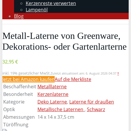
Kerzenreste verwerten
Lampenöl
Blog
Metall-Laterne von Greenware,
Dekorations- oder Gartenlarterne
32,95 €
inkl. 19% gesetzlicher MwSt.
Zuletzt aktualisiert am: 6. August 2026 04:37
*
Jetzt bei Amazon kaufen
Auf die Merkliste
Beschaffenheit
Metalllaterne
Besonderheit
Kerzenlaterne
Kategorie
Deko Laterne
,
Laterne für draußen
Optik
Metallische Laternen
,
Schwarz
Abmessungen
14 x 14 x 37,5 cm
Türöffnung