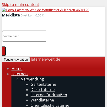
Skip to main content
Merkliste
0
Artikel |
0,00 €
wohnaccessoires für drinnen und draußen
laternen-welt.de
Toggle navigation
Home
Laternen
Verwendung
Gartenlaterne
Deko Laterne
Laterne für draußen
Wandlaterne
Orientalische Laterne