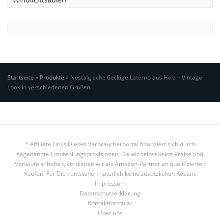
Startseite
»
Produkte
»
Nostalgische 6eckige Laterne aus Holz – Vintage
Look in verschiedenen Größen
* Affiliate Links Dieses Verbraucherportal finanziert sich durch
sogenannte Empfehlungsprovisionen. Da wir selbst keine Preise und
Verkäufe erheben, verdienen wir als Amazon-Partner an qualifizierten
Käufen. Für Dich entstehen natürlich keine zusätzlichen Kosten.
Impressum
Datenschutzerklärung
Kontaktformular
Über uns