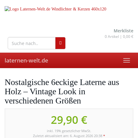
Skip
to
main
content
wohnaccessoires für drinnen
und draußen
Merkliste
0
Artikel |
0,00 €
laternen-welt.de
Toggl
navig
Nostalgische 6eckige Laterne aus
Holz – Vintage Look in
verschiedenen Größen
29,90 €
inkl. 19% gesetzlicher MwSt.
Zuletzt aktualisiert am: 6. August 2026 20:38
*