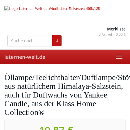
Skip
to
main
content
wohnaccessoires für drinnen
und draußen
Merkliste
0
Artikel |
0,00 €
laternen-welt.de
Toggl
navig
Öllampe/Teelichthalter/Duftlampe/St
aus natürlichem Himalaya-Salzstein,
auch für Duftwachs von Yankee
Candle, aus der Klass Home
Collection®