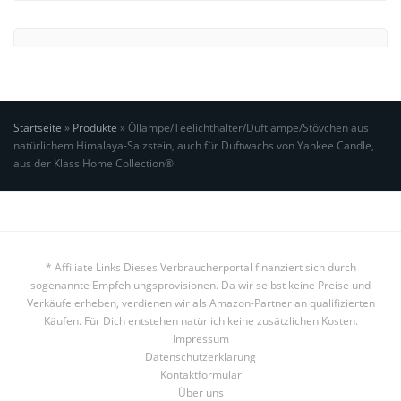
Startseite
»
Produkte
»
Öllampe/Teelichthalter/Duftlampe/Stövchen aus
natürlichem Himalaya-Salzstein, auch für Duftwachs von Yankee Candle,
aus der Klass Home Collection®
* Affiliate Links Dieses Verbraucherportal finanziert sich durch
sogenannte Empfehlungsprovisionen. Da wir selbst keine Preise und
Verkäufe erheben, verdienen wir als Amazon-Partner an qualifizierten
Käufen. Für Dich entstehen natürlich keine zusätzlichen Kosten.
Impressum
Datenschutzerklärung
Kontaktformular
Über uns