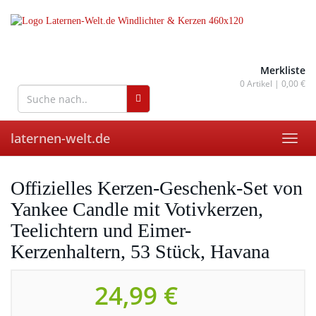
Skip
to
main
content
wohnaccessoires für drinnen
und draußen
Merkliste
0
Artikel |
0,00 €
laternen-welt.de
Toggl
navig
Offizielles Kerzen-Geschenk-Set von
Yankee Candle mit Votivkerzen,
Teelichtern und Eimer-
Kerzenhaltern, 53 Stück, Havana
24,99 €