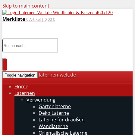
Skip to main content
Merkliste
0
Artikel |
0,00 €
wohnaccessoires für drinnen und draußen
laternen-welt.de
Toggle navigation
Home
Laternen
Verwendung
Gartenlaterne
Deko Laterne
Laterne für draußen
Wandlaterne
Orientalische Laterne