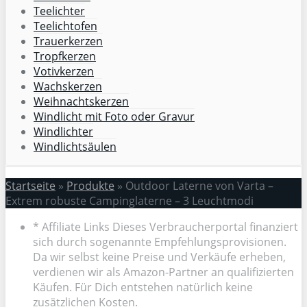
Teelichter
Teelichtofen
Trauerkerzen
Tropfkerzen
Votivkerzen
Wachskerzen
Weihnachtskerzen
Windlicht mit Foto oder Gravur
Windlichter
Windlichtsäulen
Startseite
»
Produkte
»
Outdoor Laterne von Varta –
Extrem robuste Campinglaterne – 3 Leuchtmodi
* Affiliate Links Dieses Verbraucherportal finanziert
sich durch sogenannte Empfehlungsprovisionen.
Da wir selbst keine Preise und Verkäufe erheben,
verdienen wir als Amazon-Partner an qualifizierten
Käufen. Für Dich entstehen natürlich keine
zusätzlichen Kosten.