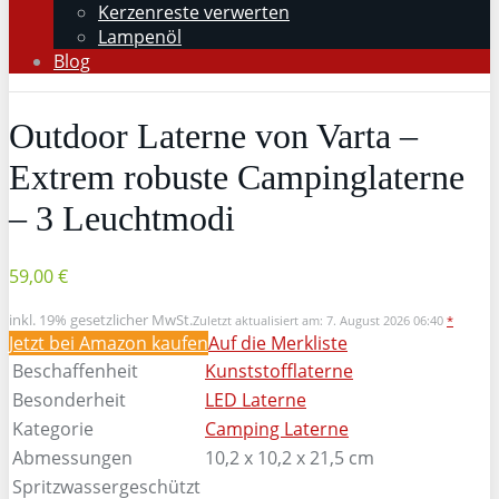
Kerzenreste verwerten
Lampenöl
Blog
Outdoor Laterne von Varta –
Extrem robuste Campinglaterne
– 3 Leuchtmodi
59,00 €
inkl. 19% gesetzlicher MwSt.
Zuletzt aktualisiert am: 7. August 2026 06:40
*
Jetzt bei Amazon kaufen
Auf die Merkliste
Beschaffenheit
Kunststofflaterne
Besonderheit
LED Laterne
Kategorie
Camping Laterne
Abmessungen
10,2 x 10,2 x 21,5 cm
Spritzwassergeschützt