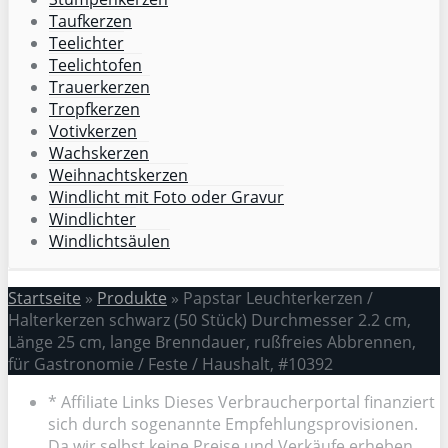
Taufkerzen
Teelichter
Teelichtofen
Trauerkerzen
Tropfkerzen
Votivkerzen
Wachskerzen
Weihnachtskerzen
Windlicht mit Foto oder Gravur
Windlichter
Windlichtsäulen
Startseite
»
Produkte
»
Papstar Leuchterkerzen /
Halterkerzen schwarz (50 Stück) Durchmesser 2.2 cm,
Länge 25 cm, lange Brenndauer, rußfreies Abbrennen,
für Gastronomie / Feste / Haushalt, #10392
* Affiliate Links Dieses Verbraucherportal finanziert
sich durch sogenannte Empfehlungsprovisionen.
Da wir selbst keine Preise und Verkäufe erheben,