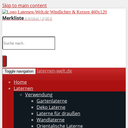
Skip to main content
Merkliste
0
Artikel |
0,00 €
wohnaccessoires für drinnen und draußen
laternen-welt.de
Toggle navigation
Home
Laternen
Verwendung
Gartenlaterne
Deko Laterne
Laterne für draußen
Wandlaterne
Orientalische Laterne