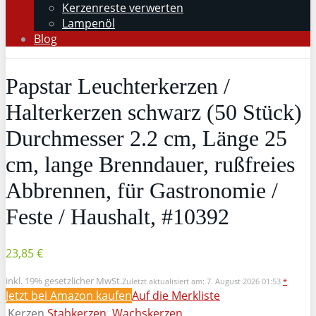
Kerzenreste verwerten
Lampenöl
Blog
Papstar Leuchterkerzen /
Halterkerzen schwarz (50 Stück)
Durchmesser 2.2 cm, Länge 25
cm, lange Brenndauer, rußfreies
Abbrennen, für Gastronomie /
Feste / Haushalt, #10392
23,85 €
inkl. 19% gesetzlicher MwSt.
Zuletzt aktualisiert am: 7. August 2026 01:53
*
Jetzt bei Amazon kaufen
Auf die Merkliste
Kerzen
Stabkerzen
,
Wachskerzen