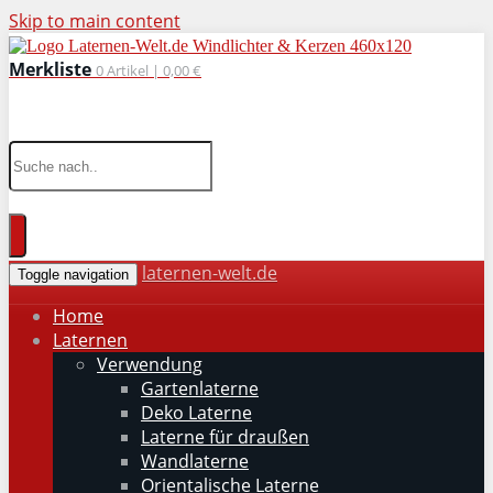
Skip to main content
Merkliste
0
Artikel |
0,00 €
wohnaccessoires für drinnen und draußen
laternen-welt.de
Toggle navigation
Home
Laternen
Verwendung
Gartenlaterne
Deko Laterne
Laterne für draußen
Wandlaterne
Orientalische Laterne