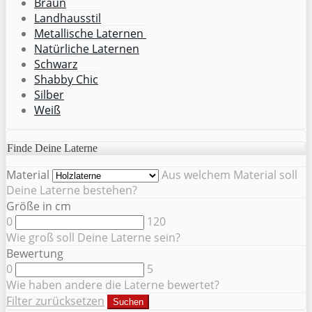
Braun
Landhausstil
Metallische Laternen
Natürliche Laternen
Schwarz
Shabby Chic
Silber
Weiß
Finde Deine Laterne
Material
Aus welchem Material soll
Deine Laterne bestehen?
Größe in cm
0
120
Wie groß soll Deine Laterne sein?
Bewertung
0
5
Wie haben andere die Laterne bewertet?
Filter zurücksetzen
Suchen