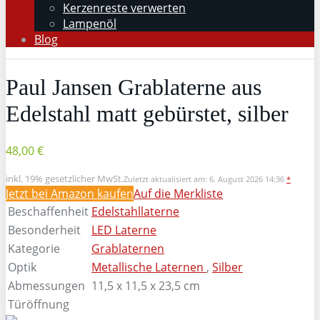
Kerzenreste verwerten
Lampenöl
Blog
Paul Jansen Grablaterne aus
Edelstahl matt gebürstet, silber
48,00 €
inkl. 19% gesetzlicher MwSt.
Zuletzt aktualisiert am: 6. August 2026 14:36
*
Jetzt bei Amazon kaufen
Auf die Merkliste
Beschaffenheit
Edelstahllaterne
Besonderheit
LED Laterne
Kategorie
Grablaternen
Optik
Metallische Laternen
,
Silber
Abmessungen
11,5 x 11,5 x 23,5 cm
Türöffnung