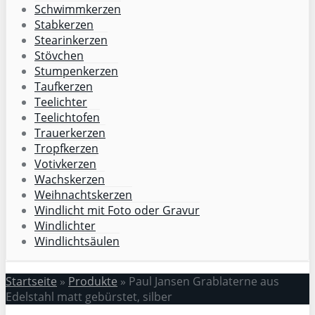
Schwimmkerzen
Stabkerzen
Stearinkerzen
Stövchen
Stumpenkerzen
Taufkerzen
Teelichter
Teelichtofen
Trauerkerzen
Tropfkerzen
Votivkerzen
Wachskerzen
Weihnachtskerzen
Windlicht mit Foto oder Gravur
Windlichter
Windlichtsäulen
Startseite
»
Produkte
»
Paul Jansen Grablaterne aus
Edelstahl matt gebürstet, silber