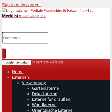
Skip to main content
Merkliste
0
Artikel |
0,00 €
wohnaccessoires für drinnen und draußen
laternen-welt.de
Toggle navigation
Home
Laternen
Verwendung
Gartenlaterne
Deko Laterne
Laterne für draußen
Wandlaterne
Orientalische Laterne