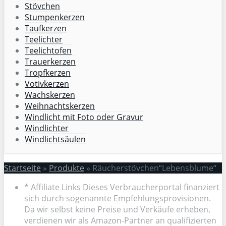
Stövchen
Stumpenkerzen
Taufkerzen
Teelichter
Teelichtofen
Trauerkerzen
Tropfkerzen
Votivkerzen
Wachskerzen
Weihnachtskerzen
Windlicht mit Foto oder Gravur
Windlichter
Windlichtsäulen
Startseite
»
Produkte
»
Räucherstövchen“Lebensblume“
* Affiliate Links Dieses Verbraucherportal finanziert
sich durch sogenannte Empfehlungsprovisionen.
Da wir selbst keine Preise und Verkäufe erheben,
verdienen wir als Amazon-Partner an qualifizierten