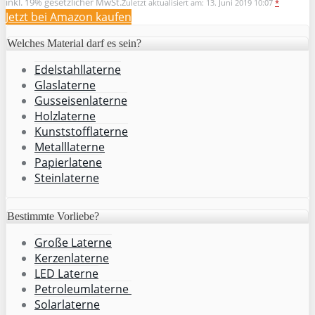
inkl. 19% gesetzlicher MwSt.
Zuletzt aktualisiert am: 13. Juni 2019 10:07
*
Jetzt bei Amazon kaufen
Welches Material darf es sein?
Edelstahllaterne
Glaslaterne
Gusseisenlaterne
Holzlaterne
Kunststofflaterne
Metalllaterne
Papierlatene
Steinlaterne
Bestimmte Vorliebe?
Große Laterne
Kerzenlaterne
LED Laterne
Petroleumlaterne
Solarlaterne