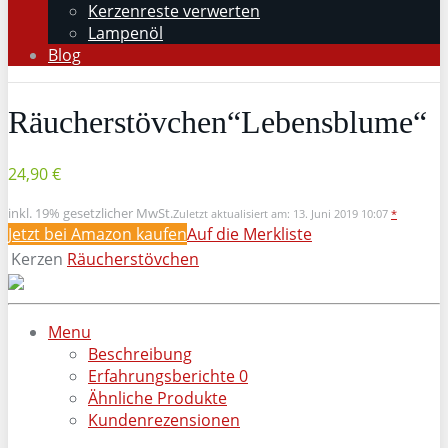
Kerzenreste verwerten
Lampenöl
Blog
Räucherstövchen“Lebensblume“
24,90 €
inkl. 19% gesetzlicher MwSt.
Zuletzt aktualisiert am: 13. Juni 2019 10:07
*
Jetzt bei Amazon kaufen
Auf die Merkliste
Kerzen
Räucherstövchen
Menu
Beschreibung
Erfahrungsberichte
0
Ähnliche Produkte
Kundenrezensionen