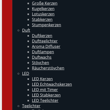
Große Kerzen
Kugelkerzen
Lotuskerzen
Stabkerzen
Stumpenkerzen
Duft
Duftkerzen
Duftteelichter
Aroma Diffuser
Duftlampen
Duftwachs
Stövchen
Räucherstövchen
LED
LED Kerzen
LED Echtwachskerzen
LED mit Timer
LED Stabkerzen
LED Teelichter
Teelichter