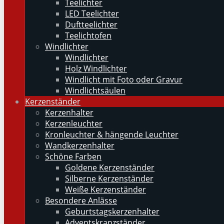
Teelichter
LED Teelichter
Duftteelichter
Teelichtofen
Windlichter
Windlichter
Holz Windlichter
Windlicht mit Foto oder Gravur
Windlichtsäulen
Kerzenständer
Kerzenhalter
Kerzenleuchter
Kronleuchter & hängende Leuchter
Wandkerzenhalter
Schöne Farben
Goldene Kerzenständer
Silberne Kerzenständer
Weiße Kerzenständer
Besondere Anlässe
Geburtstagskerzenhalter
Adventskranzständer