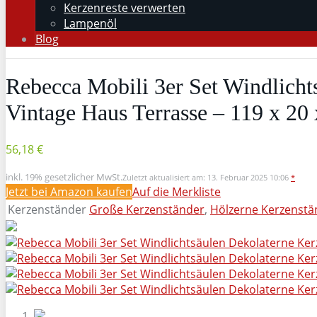
Kerzenreste verwerten
Lampenöl
Blog
Rebecca Mobili 3er Set Windlicht
Vintage Haus Terrasse – 119 x 20
56,18 €
inkl. 19% gesetzlicher MwSt.
Zuletzt aktualisiert am: 13. Februar 2025 10:06
*
Jetzt bei Amazon kaufen
Auf die Merkliste
Kerzenständer
Große Kerzenständer
,
Hölzerne Kerzenstä