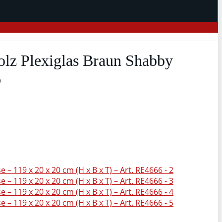
olz Plexiglas Braun Shabby
6