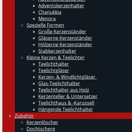
Adventskerzenhalter
Chanukkia
Menora
Spezielle Formen
Große Kerzenständer
Gläserne Kerzenständer
Hölzerne Kerzenständer
Stabkerzenhalter
Kleine Kerzen & Teelichter
Teelichthalter
Teelichtgläser
Kerzen- & Windlichtgläser
Glas-Teelichthalter
Teelichthalter aus Holz
Kerzenteller & Untersetzer
Teelichthaus & -Karussell
Hängende Teelichthalter
Zubehör
Kerzenlöscher
Dochtschere