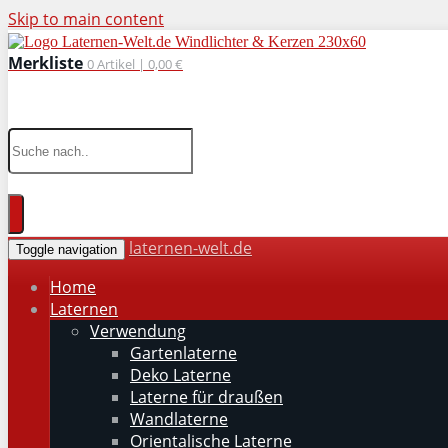
Skip to main content
Merkliste
0
Artikel |
0,00 €
wohnaccessoires für drinnen und draußen
laternen-welt.de
Toggle navigation
Home
Laternen
Verwendung
Gartenlaterne
Deko Laterne
Laterne für draußen
Wandlaterne
Orientalische Laterne