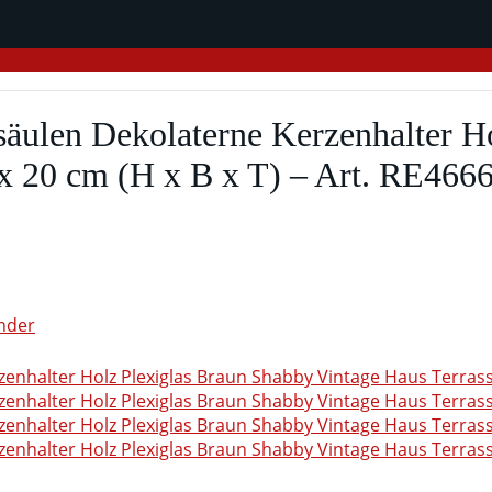
säulen Dekolaterne Kerzenhalter H
 x 20 cm (H x B x T) – Art. RE466
nder