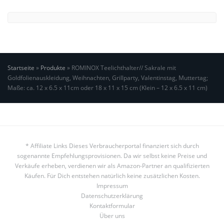
Startseite
»
Produkte
»
ROMINOX Teelichthalter// Sakrale mit
Goldfolienauskleidung, Weihnachten, Grillparty, Valentinstag, Muttertag;
Maße: ca. 12 x 6.5 x 11cm oder 18 x 11 x 15 cm (Klein – 12 x 6.5 x 11 cm)
* Affiliate Links Dieses Verbraucherportal finanziert sich durch
sogenannte Empfehlungsprovisionen. Da wir selbst keine Preise und
Verkäufe erheben, verdienen wir als Amazon-Partner an qualifizierten
Käufen. Für Dich entstehen natürlich keine zusätzlichen Kosten.
Impressum
Datenschutzerklärung
Kontaktformular
Über uns