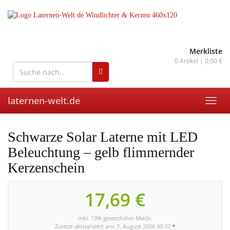
Skip
to
main
content
wohnaccessoires für drinnen
und draußen
Merkliste
0
Artikel |
0,00 €
laternen-welt.de
Toggl
navig
Schwarze Solar Laterne mit LED
Beleuchtung – gelb flimmernder
Kerzenschein
17,69 €
inkl. 19% gesetzlicher MwSt.
Zuletzt aktualisiert am: 7. August 2026 00:37
*