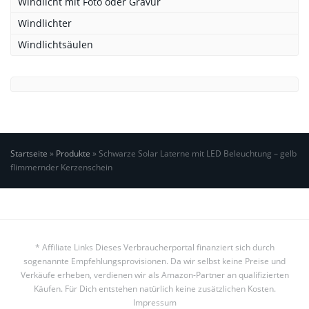
Windlicht mit Foto oder Gravur
Windlichter
Windlichtsäulen
Startseite
»
Produkte
»
Schwarze Solar Laterne mit LED Beleuchtung – gelb
flimmernder Kerzenschein
* Affiliate Links Dieses Verbraucherportal finanziert sich durch
sogenannte Empfehlungsprovisionen. Da wir selbst keine Preise und
Verkäufe erheben, verdienen wir als Amazon-Partner an qualifizierten
Käufen. Für Dich entstehen natürlich keine zusätzlichen Kosten.
Impressum