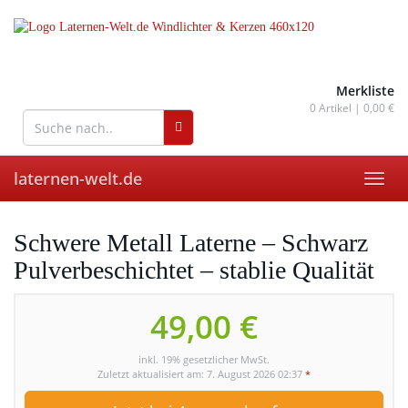
Skip
to
main
content
wohnaccessoires für drinnen
und draußen
Merkliste
0
Artikel |
0,00 €
laternen-welt.de
Toggl
navig
Schwere Metall Laterne – Schwarz
Pulverbeschichtet – stablie Qualität
49,00 €
inkl. 19% gesetzlicher MwSt.
Zuletzt aktualisiert am: 7. August 2026 02:37
*