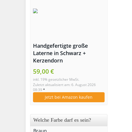
Handgefertigte große
Laterne in Schwarz +
Kerzendorn
59,00 €
inkl. 19% gesetzlicher MwSt.
Zuletzt aktualisiert am: 6. August 2026
08:39
*
Jetzt bei Amazon kaufen
Welche Farbe darf es sein?
Braun