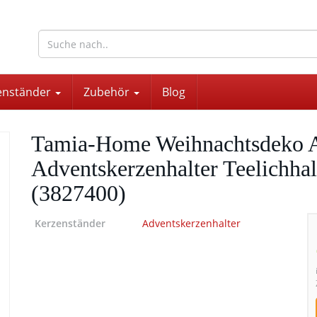
wohnaccessoires für drinnen und draußen
enständer
Zubehör
Blog
Tamia-Home Weihnachtsdeko A
Adventskerzenhalter Teelichhal
(3827400)
Kerzenständer
Adventskerzenhalter