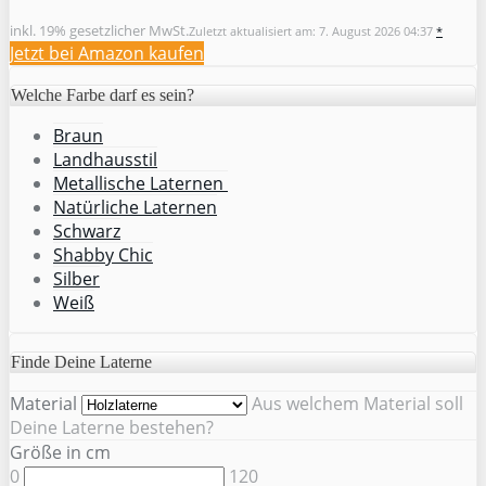
inkl. 19% gesetzlicher MwSt.
Zuletzt aktualisiert am: 7. August 2026 04:37
*
Jetzt bei Amazon kaufen
Welche Farbe darf es sein?
Braun
Landhausstil
Metallische Laternen
Natürliche Laternen
Schwarz
Shabby Chic
Silber
Weiß
Finde Deine Laterne
Material
Aus welchem Material soll
Deine Laterne bestehen?
Größe in cm
0
120