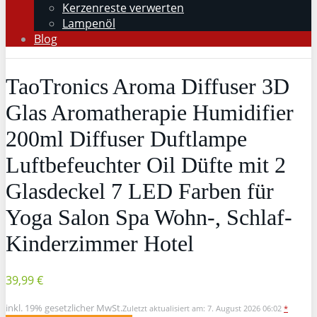
Kerzenreste verwerten
Lampenöl
Blog
TaoTronics Aroma Diffuser 3D
Glas Aromatherapie Humidifier
200ml Diffuser Duftlampe
Luftbefeuchter Oil Düfte mit 2
Glasdeckel 7 LED Farben für
Yoga Salon Spa Wohn-, Schlaf-
Kinderzimmer Hotel
39,99 €
inkl. 19% gesetzlicher MwSt.
Zuletzt aktualisiert am: 7. August 2026 06:02
*