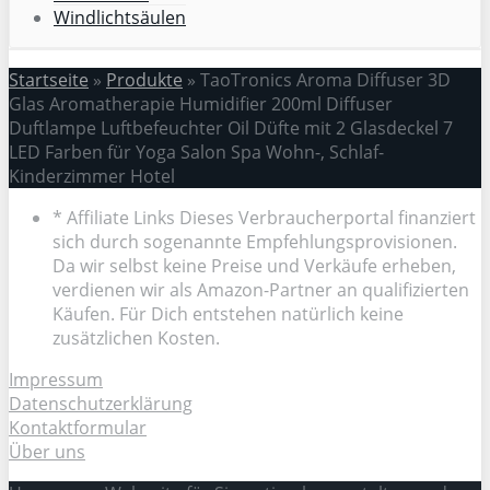
Windlichtsäulen
Startseite
»
Produkte
»
TaoTronics Aroma Diffuser 3D
Glas Aromatherapie Humidifier 200ml Diffuser
Duftlampe Luftbefeuchter Oil Düfte mit 2 Glasdeckel 7
LED Farben für Yoga Salon Spa Wohn-, Schlaf-
Kinderzimmer Hotel
* Affiliate Links Dieses Verbraucherportal finanziert
sich durch sogenannte Empfehlungsprovisionen.
Da wir selbst keine Preise und Verkäufe erheben,
verdienen wir als Amazon-Partner an qualifizierten
Käufen. Für Dich entstehen natürlich keine
zusätzlichen Kosten.
Impressum
Datenschutzerklärung
Kontaktformular
Über uns