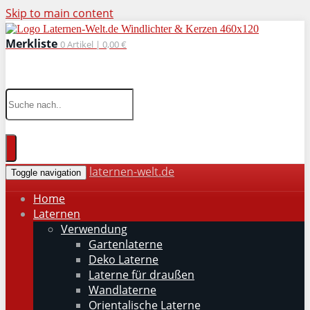
Skip to main content
Merkliste
0
Artikel |
0,00 €
wohnaccessoires für drinnen und draußen
laternen-welt.de
Toggle navigation
Home
Laternen
Verwendung
Gartenlaterne
Deko Laterne
Laterne für draußen
Wandlaterne
Orientalische Laterne