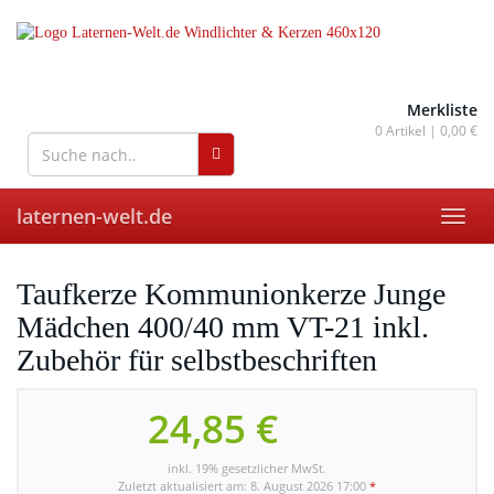
Skip
to
main
content
wohnaccessoires für drinnen
und draußen
Merkliste
0
Artikel |
0,00 €
laternen-welt.de
Toggl
navig
Taufkerze Kommunionkerze Junge
Mädchen 400/40 mm VT-21 inkl.
Zubehör für selbstbeschriften
24,85 €
inkl. 19% gesetzlicher MwSt.
Zuletzt aktualisiert am: 8. August 2026 17:00
*