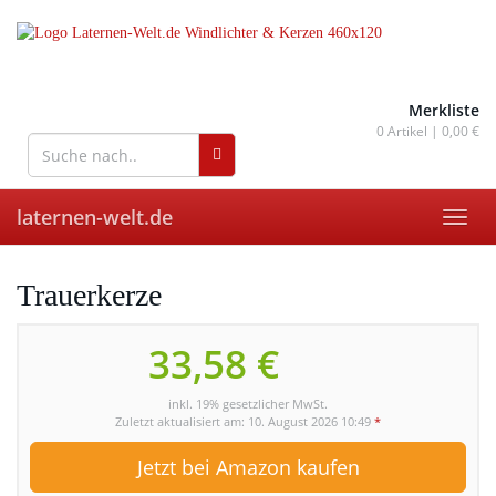
Skip
to
main
content
wohnaccessoires für drinnen
und draußen
Merkliste
0
Artikel |
0,00 €
laternen-welt.de
Toggl
navig
Trauerkerze
33,58 €
inkl. 19% gesetzlicher MwSt.
Zuletzt aktualisiert am: 10. August 2026 10:49
*
Jetzt bei Amazon kaufen