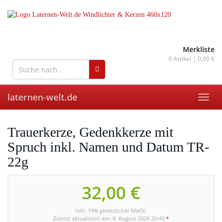
Skip
to
main
content
wohnaccessoires für drinnen
und draußen
Merkliste
0
Artikel |
0,00 €
laternen-welt.de
Toggl
navig
Trauerkerze, Gedenkkerze mit
Spruch inkl. Namen und Datum TR-
22g
32,00 €
inkl. 19% gesetzlicher MwSt.
Zuletzt aktualisiert am: 8. August 2026 20:49
*