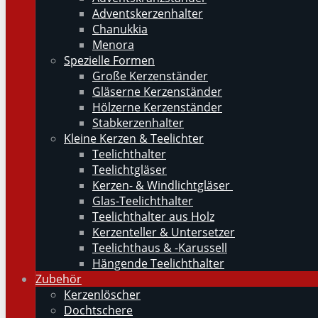
Adventskerzenhalter
Chanukkia
Menora
Spezielle Formen
Große Kerzenständer
Gläserne Kerzenständer
Hölzerne Kerzenständer
Stabkerzenhalter
Kleine Kerzen & Teelichter
Teelichthalter
Teelichtgläser
Kerzen- & Windlichtgläser
Glas-Teelichthalter
Teelichthalter aus Holz
Kerzenteller & Untersetzer
Teelichthaus & -Karussell
Hängende Teelichthalter
Zubehör
Kerzenlöscher
Dochtschere