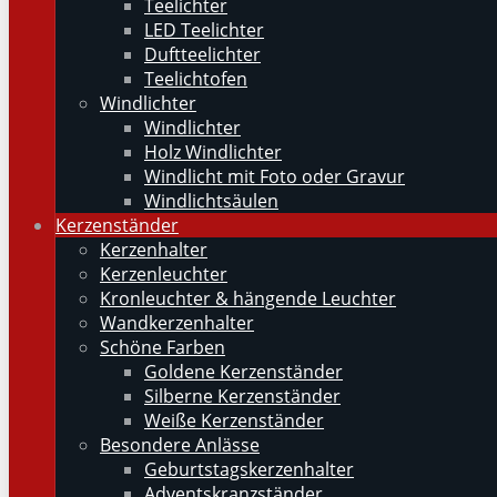
Teelichter
LED Teelichter
Duftteelichter
Teelichtofen
Windlichter
Windlichter
Holz Windlichter
Windlicht mit Foto oder Gravur
Windlichtsäulen
Kerzenständer
Kerzenhalter
Kerzenleuchter
Kronleuchter & hängende Leuchter
Wandkerzenhalter
Schöne Farben
Goldene Kerzenständer
Silberne Kerzenständer
Weiße Kerzenständer
Besondere Anlässe
Geburtstagskerzenhalter
Adventskranzständer