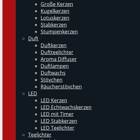
Große Kerzen
Kugelkerzen
Lotuskerzen
Stabkerzen
Stumpenkerzen
Duft
Duftkerzen
Duftteelichter
Aroma Diffuser
Duftlampen
Duftwachs
Stövchen
Räucherstövchen
LED
LED Kerzen
LED Echtwachskerzen
LED mit Timer
LED Stabkerzen
LED Teelichter
Teelichter