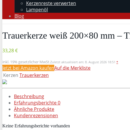
Kerzenreste verwerten
Lampenöl
Blog
Trauerkerze weiß 200×80 mm – Tr
33,28 €
inkl. 19% gesetzlicher MwSt.
Zuletzt aktualisiert am: 8. August 2026 18:51
*
Jetzt bei Amazon kaufen
Auf die Merkliste
Kerzen
Trauerkerzen
Beschreibung
Erfahrungsberichte
0
Ähnliche Produkte
Kundenrezensionen
Keine Erfahrungsberichte vorhanden