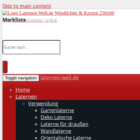
Skip to main content
Merkliste
0
Artikel |
0,00 €
wohnaccessoires für drinnen und draußen
laternen-welt.de
Toggle navigation
Home
Laternen
Verwendung
Gartenlaterne
Deko Laterne
Laterne für draußen
Wandlaterne
Orientalische Laterne