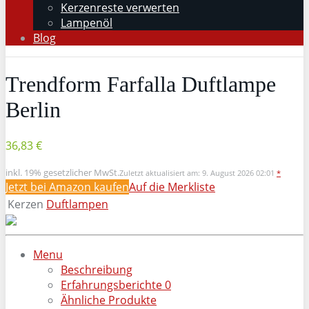
Kerzenreste verwerten
Lampenöl
Blog
Trendform Farfalla Duftlampe
Berlin
36,83 €
inkl. 19% gesetzlicher MwSt.
Zuletzt aktualisiert am: 9. August 2026 02:01
*
Jetzt bei Amazon kaufen
Auf die Merkliste
Kerzen
Duftlampen
Menu
Beschreibung
Erfahrungsberichte
0
Ähnliche Produkte