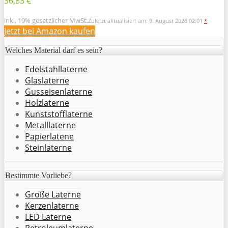
36,83 €
inkl. 19% gesetzlicher MwSt.
Zuletzt aktualisiert am: 9. August 2026 02:01
*
Jetzt bei Amazon kaufen
Welches Material darf es sein?
Edelstahllaterne
Glaslaterne
Gusseisenlaterne
Holzlaterne
Kunststofflaterne
Metalllaterne
Papierlatene
Steinlaterne
Bestimmte Vorliebe?
Große Laterne
Kerzenlaterne
LED Laterne
Petroleumlaterne