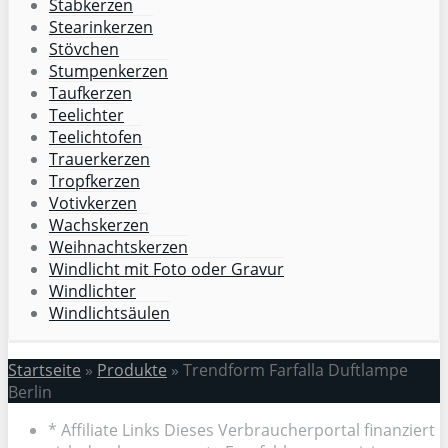
Stabkerzen
Stearinkerzen
Stövchen
Stumpenkerzen
Taufkerzen
Teelichter
Teelichtofen
Trauerkerzen
Tropfkerzen
Votivkerzen
Wachskerzen
Weihnachtskerzen
Windlicht mit Foto oder Gravur
Windlichter
Windlichtsäulen
Startseite
»
Produkte
»
Trendform Farfalla Duftlampe
Berlin
* Affiliate Links Dieses Verbraucherportal finanziert