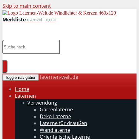
Skip to main content
Merkliste
0
Artikel |
0,00 €
wohnaccessoires für drinnen und draußen
laternen-welt.de
Toggle navigation
Home
Laternen
Verwendung
Gartenlaterne
Deko Laterne
Laterne für draußen
Wandlaterne
Orientalische Laterne