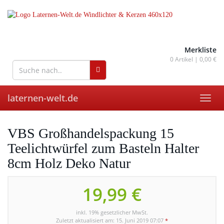
Skip
to
main
content
wohnaccessoires für drinnen
und draußen
Merkliste
0
Artikel |
0,00 €
laternen-welt.de
Toggl
navig
VBS Großhandelspackung 15
Teelichtwürfel zum Basteln Halter
8cm Holz Deko Natur
19,99 €
inkl. 19% gesetzlicher MwSt.
Zuletzt aktualisiert am: 15. Juni 2019 07:07
*