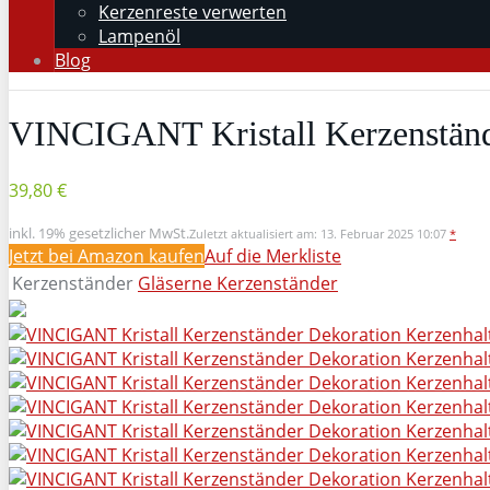
Kerzenreste verwerten
Lampenöl
Blog
VINCIGANT Kristall Kerzenstände
39,80 €
inkl. 19% gesetzlicher MwSt.
Zuletzt aktualisiert am: 13. Februar 2025 10:07
*
Jetzt bei Amazon kaufen
Auf die Merkliste
Kerzenständer
Gläserne Kerzenständer