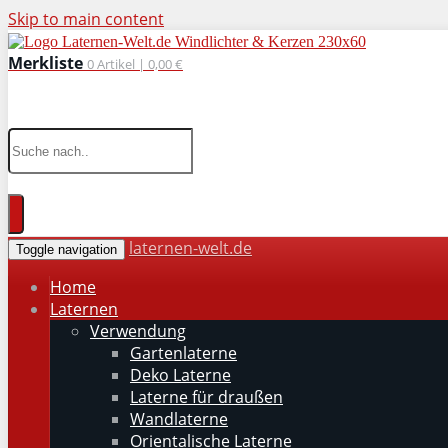
Skip to main content
Merkliste
0
Artikel |
0,00 €
wohnaccessoires für drinnen und draußen
laternen-welt.de
Toggle navigation
Home
Laternen
Verwendung
Gartenlaterne
Deko Laterne
Laterne für draußen
Wandlaterne
Orientalische Laterne