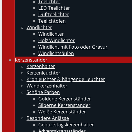
Teelichter
LED Teelichter
Duftteelichter
Teelichtofen
Windlichter
Windlichter
Holz Windlichter
Windlicht mit Foto oder Gravur
Windlichtsäulen
Kerzenständer
Kerzenhalter
Kerzenleuchter
Kronleuchter & hängende Leuchter
Wandkerzenhalter
Schöne Farben
Goldene Kerzenständer
Silberne Kerzenständer
Weiße Kerzenständer
Besondere Anlässe
Geburtstagskerzenhalter
Adventskranzständer