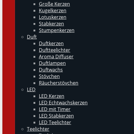
Große Kerzen
Kugelkerzen
Lotuskerzen
Stabkerzen
Stumpenkerzen
Duft
Duftkerzen
Duftteelichter
Aroma Diffuser
Duftlampen
Duftwachs
Stövchen
Räucherstövchen
LED
LED Kerzen
LED Echtwachskerzen
LED mit Timer
LED Stabkerzen
LED Teelichter
Teelichter