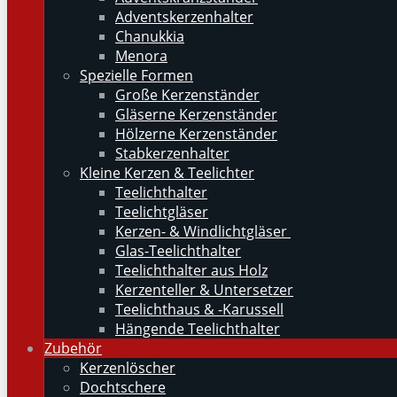
Adventskerzenhalter
Chanukkia
Menora
Spezielle Formen
Große Kerzenständer
Gläserne Kerzenständer
Hölzerne Kerzenständer
Stabkerzenhalter
Kleine Kerzen & Teelichter
Teelichthalter
Teelichtgläser
Kerzen- & Windlichtgläser
Glas-Teelichthalter
Teelichthalter aus Holz
Kerzenteller & Untersetzer
Teelichthaus & -Karussell
Hängende Teelichthalter
Zubehör
Kerzenlöscher
Dochtschere