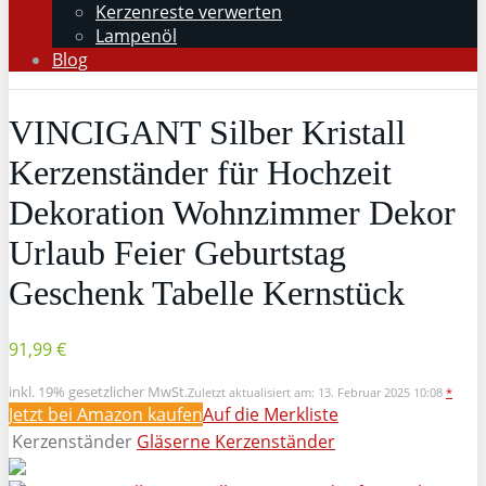
Kerzenreste verwerten
Lampenöl
Blog
VINCIGANT Silber Kristall
Kerzenständer für Hochzeit
Dekoration Wohnzimmer Dekor
Urlaub Feier Geburtstag
Geschenk Tabelle Kernstück
91,99 €
inkl. 19% gesetzlicher MwSt.
Zuletzt aktualisiert am: 13. Februar 2025 10:08
*
Jetzt bei Amazon kaufen
Auf die Merkliste
Kerzenständer
Gläserne Kerzenständer