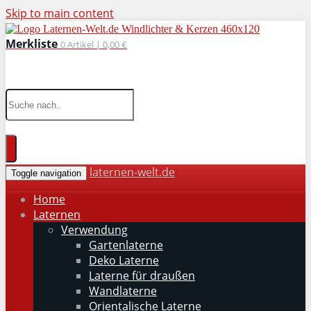
Skip to main content
Merkliste
0
Artikel |
0,00 €
wohnaccessoires für drinnen und draußen
laternen-welt.de
Toggle navigation
Home
Laternen
Verwendung
Gartenlaterne
Deko Laterne
Laterne für draußen
Wandlaterne
Orientalische Laterne