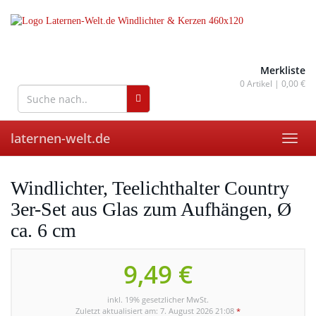
Skip
to
main
content
wohnaccessoires für drinnen
und draußen
Merkliste
0
Artikel |
0,00 €
laternen-welt.de
Toggl
navig
Windlichter, Teelichthalter Country
3er-Set aus Glas zum Aufhängen, Ø
ca. 6 cm
9,49 €
inkl. 19% gesetzlicher MwSt.
Zuletzt aktualisiert am: 7. August 2026 21:08
*