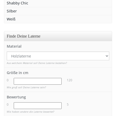
Shabby Chic
Silber
Weiß
Finde Deine Laterne
Material
Aus welchem Material soll Deine Laterne bestehen?
Größe in cm
0
120
Wie groß soll Deine Laterne sein?
Bewertung
0
5
Wie haben andere die Laterne bewertet?