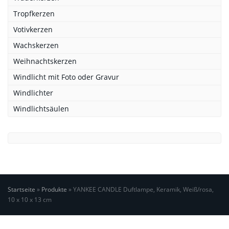
Tropfkerzen
Votivkerzen
Wachskerzen
Weihnachtskerzen
Windlicht mit Foto oder Gravur
Windlichter
Windlichtsäulen
Startseite
»
Produkte
»
YANKEE CANDLE Duftlampe, Keramik, Weiß/rosa,
10 x 10 x 13 cm