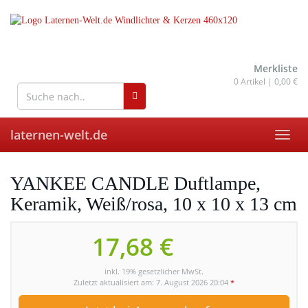
Skip
to
main
content
wohnaccessoires für drinnen
und draußen
Merkliste
0
Artikel |
0,00 €
laternen-welt.de
Toggl
navig
YANKEE CANDLE Duftlampe,
Keramik, Weiß/rosa, 10 x 10 x 13 cm
17,68 €
inkl. 19% gesetzlicher MwSt.
Zuletzt aktualisiert am: 7. August 2026 20:04
*