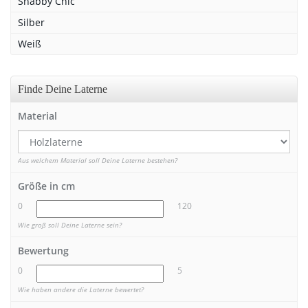
Shabby Chic
Silber
Weiß
Finde Deine Laterne
Material
Aus welchem Material soll Deine Laterne bestehen?
Größe in cm
0
120
Wie groß soll Deine Laterne sein?
Bewertung
0
5
Wie haben andere die Laterne bewertet?