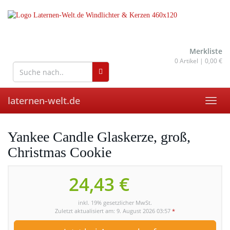
Skip
to
main
content
wohnaccessoires für drinnen
und draußen
Merkliste
0
Artikel |
0,00 €
laternen-welt.de
Toggl
navig
Yankee Candle Glaskerze, groß,
Christmas Cookie
24,43 €
inkl. 19% gesetzlicher MwSt.
Zuletzt aktualisiert am: 9. August 2026 03:57
*