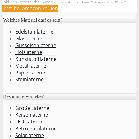
inkl. 19% gesetzlicher MwSt.
Zuletzt aktualisiert am: 9. August 2026 01:58
*
Jetzt bei Amazon kaufen
Welches Material darf es sein?
Edelstahllaterne
Glaslaterne
Gusseisenlaterne
Holzlaterne
Kunststofflaterne
Metalllaterne
Papierlatene
Steinlaterne
Bestimmte Vorliebe?
Große Laterne
Kerzenlaterne
LED Laterne
Petroleumlaterne
Solarlaterne