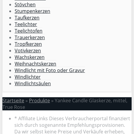
Stövchen
Stumpenkerzen
Taufkerzen
Teelichter
Teelichtofen
Trauerkerzen
Tropfkerzen
Votivkerzen
Wachskerzen
Weihnachtskerzen
Windlicht mit Foto oder Gravur
Windlichter
Windlichtsäulen
Startseite
»
Produkte
»
Yankee Candle Glaskerze, mittel,
True Rose
* Affiliate Links Dieses Verbraucherportal finanziert
sich durch sogenannte Empfehlungsprovisionen.
Da wir selbst keine Preise und Verkäufe erheben,