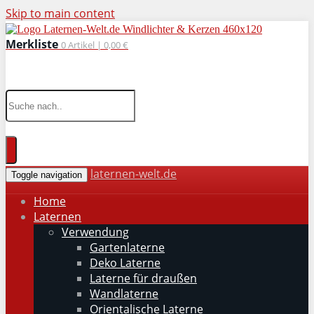
Skip to main content
Merkliste
0
Artikel |
0,00 €
wohnaccessoires für drinnen und draußen
laternen-welt.de
Toggle navigation
Home
Laternen
Verwendung
Gartenlaterne
Deko Laterne
Laterne für draußen
Wandlaterne
Orientalische Laterne