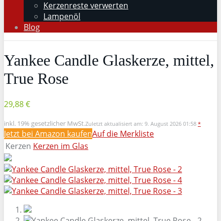
Kerzenreste verwerten
Lampenöl
Blog
Yankee Candle Glaskerze, mittel,
True Rose
29,88 €
inkl. 19% gesetzlicher MwSt.
Zuletzt aktualisiert am: 9. August 2026 01:58
*
Jetzt bei Amazon kaufen
Auf die Merkliste
Kerzen
Kerzen im Glas