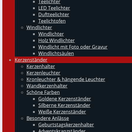
Teelichter
LED Teelichter
Duftteelichter
Teelichtofen
Windlichter
Windlichter
Holz Windlichter
Windlicht mit Foto oder Gravur
Windlichtsäulen
Kerzenständer
Kerzenhalter
Kerzenleuchter
Kronleuchter & hängende Leuchter
Wandkerzenhalter
Schöne Farben
Goldene Kerzenständer
Silberne Kerzenständer
Weiße Kerzenständer
Besondere Anlässe
Geburtstagskerzenhalter
Adventskranzständer