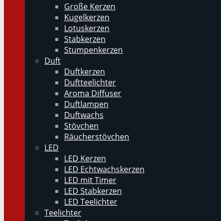
Große Kerzen
Kugelkerzen
Lotuskerzen
Stabkerzen
Stumpenkerzen
Duft
Duftkerzen
Duftteelichter
Aroma Diffuser
Duftlampen
Duftwachs
Stövchen
Räucherstövchen
LED
LED Kerzen
LED Echtwachskerzen
LED mit Timer
LED Stabkerzen
LED Teelichter
Teelichter