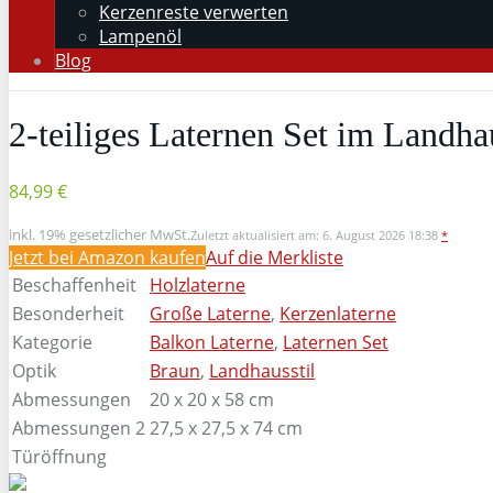
Kerzenreste verwerten
Lampenöl
Blog
2-teiliges Laternen Set im Landha
84,99 €
inkl. 19% gesetzlicher MwSt.
Zuletzt aktualisiert am: 6. August 2026 18:38
*
Jetzt bei Amazon kaufen
Auf die Merkliste
Beschaffenheit
Holzlaterne
Besonderheit
Große Laterne
,
Kerzenlaterne
Kategorie
Balkon Laterne
,
Laternen Set
Optik
Braun
,
Landhausstil
Abmessungen
20 x 20 x 58 cm
Abmessungen 2
27,5 x 27,5 x 74 cm
Türöffnung