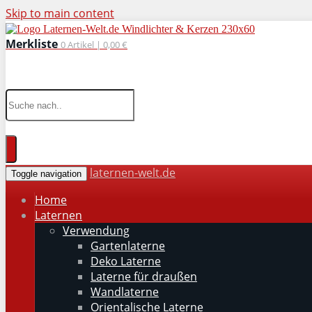
Skip to main content
Merkliste
0
Artikel |
0,00 €
wohnaccessoires für drinnen und draußen
laternen-welt.de
Toggle navigation
Home
Laternen
Verwendung
Gartenlaterne
Deko Laterne
Laterne für draußen
Wandlaterne
Orientalische Laterne