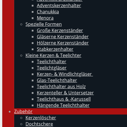
Adventskerzenhalter
Chanukkia
Menora
Spezielle Formen
Große Kerzenständer
Gläserne Kerzenständer
Hölzerne Kerzenständer
Stabkerzenhalter
Kleine Kerzen & Teelichter
Teelichthalter
Teelichtgläser
Kerzen- & Windlichtgläser
Glas-Teelichthalter
Teelichthalter aus Holz
Kerzenteller & Untersetzer
Teelichthaus & -Karussell
Hängende Teelichthalter
Zubehör
Kerzenlöscher
Dochtschere