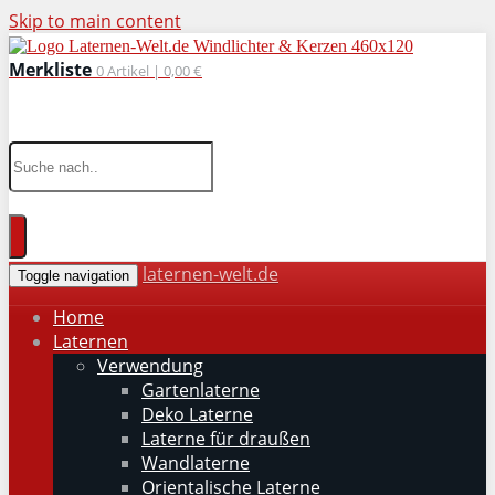
Skip to main content
Merkliste
0
Artikel |
0,00 €
wohnaccessoires für drinnen und draußen
laternen-welt.de
Toggle navigation
Home
Laternen
Verwendung
Gartenlaterne
Deko Laterne
Laterne für draußen
Wandlaterne
Orientalische Laterne