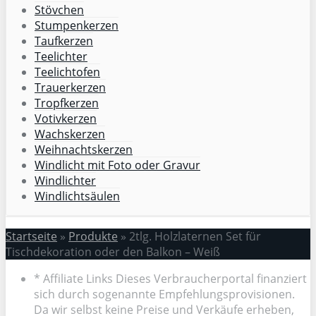
Stövchen
Stumpenkerzen
Taufkerzen
Teelichter
Teelichtofen
Trauerkerzen
Tropfkerzen
Votivkerzen
Wachskerzen
Weihnachtskerzen
Windlicht mit Foto oder Gravur
Windlichter
Windlichtsäulen
Startseite
»
Produkte
»
2tlg. Holzlaternen Set für
Tischdekoration oder den Balkon – Weiß
* Affiliate Links Dieses Verbraucherportal finanziert
sich durch sogenannte Empfehlungsprovisionen.
Da wir selbst keine Preise und Verkäufe erheben,