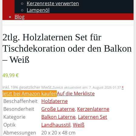
Kerzenreste verwerten
Lampenöl
Blog
2tlg. Holzlaternen Set für
Tischdekoration oder den Balkon
– Weiß
49,99 €
inkl. 19% gesetzlicher MwSt.
Zuletzt aktualisiert am: 7. August 2026 01:37
*
Jetzt bei Amazon kaufen
Auf die Merkliste
Beschaffenheit
Holzlaterne
Besonderheit
Große Laterne
,
Kerzenlaterne
Kategorie
Balkon Laterne
,
Laternen Set
Optik
Landhausstil
,
Weiß
Abmessungen
20 x 20 x 48 cm