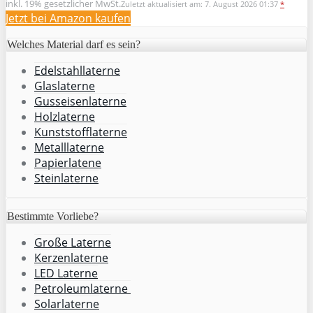
inkl. 19% gesetzlicher MwSt.
Zuletzt aktualisiert am: 7. August 2026 01:37
*
Jetzt bei Amazon kaufen
Welches Material darf es sein?
Edelstahllaterne
Glaslaterne
Gusseisenlaterne
Holzlaterne
Kunststofflaterne
Metalllaterne
Papierlatene
Steinlaterne
Bestimmte Vorliebe?
Große Laterne
Kerzenlaterne
LED Laterne
Petroleumlaterne
Solarlaterne