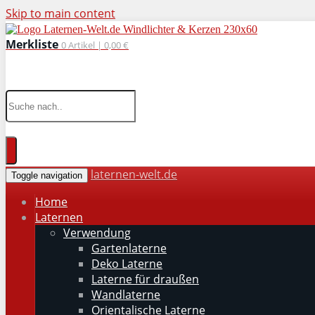
Skip to main content
Merkliste
0
Artikel |
0,00 €
wohnaccessoires für drinnen und draußen
laternen-welt.de
Toggle navigation
Home
Laternen
Verwendung
Gartenlaterne
Deko Laterne
Laterne für draußen
Wandlaterne
Orientalische Laterne