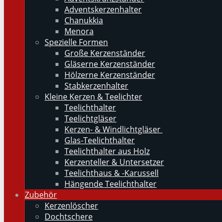
Adventskerzenhalter
Chanukkia
Menora
Spezielle Formen
Große Kerzenständer
Gläserne Kerzenständer
Hölzerne Kerzenständer
Stabkerzenhalter
Kleine Kerzen & Teelichter
Teelichthalter
Teelichtgläser
Kerzen- & Windlichtgläser
Glas-Teelichthalter
Teelichthalter aus Holz
Kerzenteller & Untersetzer
Teelichthaus & -Karussell
Hängende Teelichthalter
Zubehör
Kerzenlöscher
Dochtschere