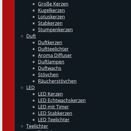
Große Kerzen
Kugelkerzen
Lotuskerzen
Stabkerzen
Stumpenkerzen
Duft
Duftkerzen
Duftteelichter
Aroma Diffuser
Duftlampen
Duftwachs
Stövchen
Räucherstövchen
LED
LED Kerzen
LED Echtwachskerzen
LED mit Timer
LED Stabkerzen
LED Teelichter
Teelichter