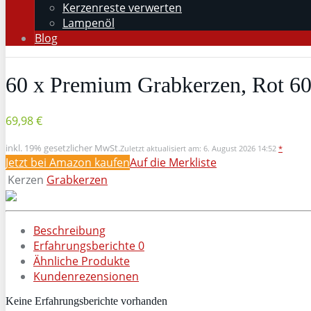
Kerzenreste verwerten
Lampenöl
Blog
60 x Premium Grabkerzen, Rot 60
69,98 €
inkl. 19% gesetzlicher MwSt.
Zuletzt aktualisiert am: 6. August 2026 14:52
*
Jetzt bei Amazon kaufen
Auf die Merkliste
Kerzen
Grabkerzen
Beschreibung
Erfahrungsberichte
0
Ähnliche Produkte
Kundenrezensionen
Keine Erfahrungsberichte vorhanden