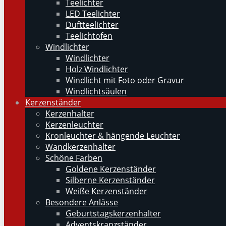
Teelichter
LED Teelichter
Duftteelichter
Teelichtofen
Windlichter
Windlichter
Holz Windlichter
Windlicht mit Foto oder Gravur
Windlichtsäulen
Kerzenständer
Kerzenhalter
Kerzenleuchter
Kronleuchter & hängende Leuchter
Wandkerzenhalter
Schöne Farben
Goldene Kerzenständer
Silberne Kerzenständer
Weiße Kerzenständer
Besondere Anlässe
Geburtstagskerzenhalter
Adventskranzständer