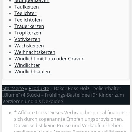
Stumpenkerzen
Taufkerzen
Teelichter
Teelichtofen
Trauerkerzen
Tropfkerzen
Votivkerzen
Wachskerzen
Weihnachtskerzen
Windlicht mit Foto oder Gravur
Windlichter
Windlichtsäulen
Startseite
»
Produkte
»
Baker Ross Holz-Teelichthalter
„Blume“ (4 Stück) – Frühlings-Bastelidee für Kinder zum
Verzieren und als Dekoidee
* Affiliate Links Dieses Verbraucherportal finanziert
sich durch sogenannte Empfehlungsprovisionen.
Da wir selbst keine Preise und Verkäufe erheben,
verdienen wir als Amazon-Partner an qualifizierten