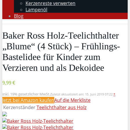
Kerzenreste verwerten
Lampenöl
Blog
Baker Ross Holz-Teelichthalter
„Blume“ (4 Stück) – Frühlings-
Bastelidee für Kinder zum
Verzieren und als Dekoidee
9,99 €
inkl. 19% gesetzlicher MwSt.
Zuletzt aktualisiert am: 15. Juni 2019 07:22
*
Jetzt bei Amazon kaufen
Auf die Merkliste
Kerzenständer
Teelichthalter aus Holz