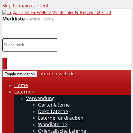
Skip to main content
Merkliste
0
Artikel |
0,00 €
wohnaccessoires für drinnen und draußen
laternen-welt.de
Toggle navigation
Home
Laternen
Verwendung
Gartenlaterne
Deko Laterne
Laterne für draußen
Wandlaterne
Orientalische Laterne