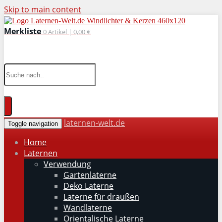
Skip to main content
Merkliste
0
Artikel |
0,00 €
wohnaccessoires für drinnen und draußen
laternen-welt.de
Toggle navigation
Home
Laternen
Verwendung
Gartenlaterne
Deko Laterne
Laterne für draußen
Wandlaterne
Orientalische Laterne