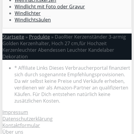
Windlicht mit Foto oder Gravur
Windlichter
Windlichtsäulen
Startseite
»
Produkte
»
DaoRier Kerzenständer 3-armig
Golden Kerzenhalter, Hoch 27 cm,für Hochzeit
Kerzenleuchter Abendessen Leuchter Kandelaber
Dekoration
* Affiliate Links Dieses Verbraucherportal finanziert
sich durch sogenannte Empfehlungsprovisionen.
Da wir selbst keine Preise und Verkäufe erheben,
verdienen wir als Amazon-Partner an qualifizierten
Käufen. Für Dich entstehen natürlich keine
zusätzlichen Kosten.
Impressum
Datenschutzerklärung
Kontaktformular
Über uns