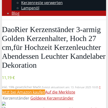
Kerzenreste verwerten
Lampenöl
Blog
DaoRier Kerzenständer 3-armig
Golden Kerzenhalter, Hoch 27
cm,für Hochzeit Kerzenleuchter
Abendessen Leuchter Kandelaber
Dekoration
11,19 €
inkl. 19% gesetzlicher MwSt.
Zuletzt aktualisiert am: 13. Februar 2025 10:05
*
Jetzt bei Amazon kaufen
Auf die Merkliste
Kerzenständer
Goldene Kerzenständer