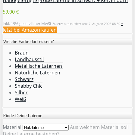
Handgefertigte große Laterne in Schwarz + Kerzendorn
59,00 €
inkl. 19% gesetzlicher MwSt.
Zuletzt aktualisiert am: 7. August 2026 08:39
*
Jetzt bei Amazon kaufen
Welche Farbe darf es sein?
Braun
Landhausstil
Metallische Laternen
Natürliche Laternen
Schwarz
Shabby Chic
Silber
Weiß
Finde Deine Laterne
Material
Aus welchem Material soll
Deine Laterne bestehen?