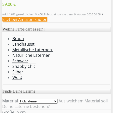
59,00 €
inkl. 19% gesetzlicher MwSt.
Zuletzt aktualisiert am: 9. August 2026 00:38
*
Jetzt bei Amazon kaufen
Welche Farbe darf es sein?
Braun
Landhausstil
Metallische Laternen
Natürliche Laternen
Schwarz
Shabby Chic
Silber
Weiß
Finde Deine Laterne
Material
Aus welchem Material soll
Deine Laterne bestehen?
Größe in cm