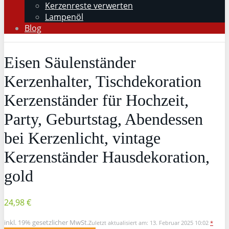
Kerzenreste verwerten
Lampenöl
Blog
Eisen Säulenständer
Kerzenhalter, Tischdekoration
Kerzenständer für Hochzeit,
Party, Geburtstag, Abendessen
bei Kerzenlicht, vintage
Kerzenständer Hausdekoration,
gold
24,98 €
inkl. 19% gesetzlicher MwSt.
Zuletzt aktualisiert am: 13. Februar 2025 10:02
*