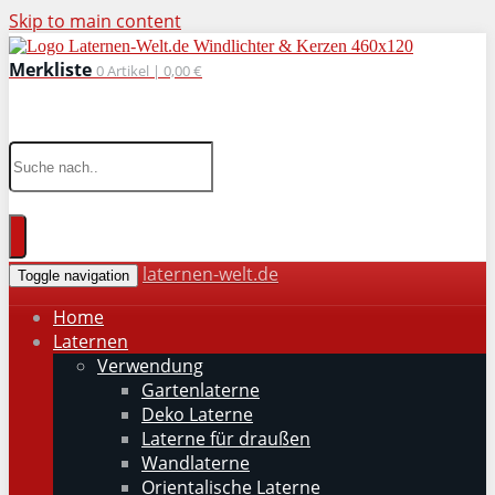
Skip to main content
Merkliste
0
Artikel |
0,00 €
wohnaccessoires für drinnen und draußen
laternen-welt.de
Toggle navigation
Home
Laternen
Verwendung
Gartenlaterne
Deko Laterne
Laterne für draußen
Wandlaterne
Orientalische Laterne