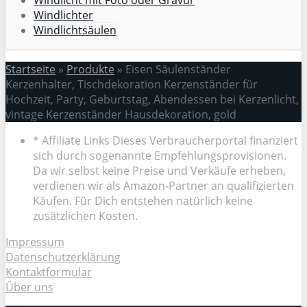
Windlichter
Windlichtsäulen
Startseite
»
Produkte
»
Eisen Säulenständer
Kerzenhalter, Tischdekoration Kerzenständer für
Hochzeit, Party, Geburtstag, Abendessen bei Kerzenlicht,
vintage Kerzenständer Hausdekoration, gold
* Affiliate Links Dieses Verbraucherportal finanziert
sich durch sogenannte Empfehlungsprovisionen.
Da wir selbst keine Preise und Verkäufe erheben,
verdienen wir als Amazon-Partner an qualifizierten
Käufen. Für Dich entstehen natürlich keine
zusätzlichen Kosten.
Impressum
Datenschutzerklärung
Kontaktformular
Über uns