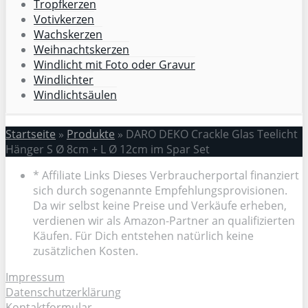
Tropfkerzen
Votivkerzen
Wachskerzen
Weihnachtskerzen
Windlicht mit Foto oder Gravur
Windlichter
Windlichtsäulen
Startseite
»
Produkte
»
DARO DEKO Crackle Glas Teelicht
Hänger S Ø 8cm + L Ø 12cm im Spar Set
* Affiliate Links Dieses Verbraucherportal finanziert
sich durch sogenannte Empfehlungsprovisionen.
Da wir selbst keine Preise und Verkäufe erheben,
verdienen wir als Amazon-Partner an qualifizierten
Käufen. Für Dich entstehen natürlich keine
zusätzlichen Kosten.
Impressum
Datenschutzerklärung
Kontaktformular