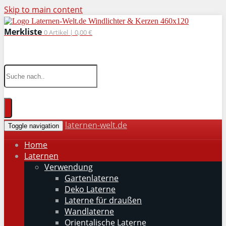
Skip to main content
Merkliste
0
Artikel |
0,00 €
wohnaccessoires für drinnen und draußen
laternen-welt.de
Toggle navigation
Home
Laternen
Verwendung
Gartenlaterne
Deko Laterne
Laterne für draußen
Wandlaterne
Orientalische Laterne