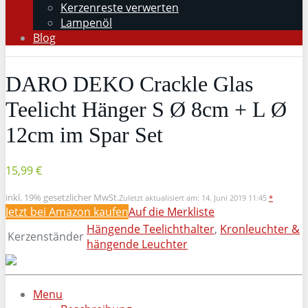
Kerzenreste verwerten
Lampenöl
Blog
DARO DEKO Crackle Glas
Teelicht Hänger S Ø 8cm + L Ø
12cm im Spar Set
15,99 €
inkl. 19% gesetzlicher MwSt.
Zuletzt aktualisiert am: 14. Juni 2019 11:45
*
Jetzt bei Amazon kaufen
Auf die Merkliste
Hängende Teelichthalter
,
Kronleuchter &
Kerzenständer
hängende Leuchter
Menu