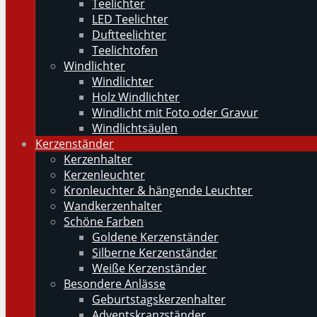
Teelichter
LED Teelichter
Duftteelichter
Teelichtofen
Windlichter
Windlichter
Holz Windlichter
Windlicht mit Foto oder Gravur
Windlichtsäulen
Kerzenständer
Kerzenhalter
Kerzenleuchter
Kronleuchter & hängende Leuchter
Wandkerzenhalter
Schöne Farben
Goldene Kerzenständer
Silberne Kerzenständer
Weiße Kerzenständer
Besondere Anlässe
Geburtstagskerzenhalter
Adventskranzständer