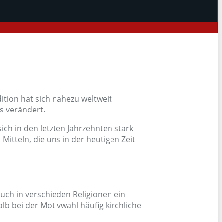
ion hat sich nahezu weltweit
as verändert.
ch in den letzten Jahrzehnten stark
itteln, die uns in der heutigen Zeit
auch in verschieden Religionen ein
lb bei der Motivwahl häufig kirchliche