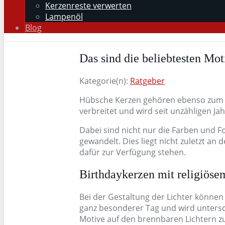
Kerzenreste verwerten
Lampenöl
Blog
Das sind die beliebtesten Mo
Kategorie(n):
Ratgeber
Hübsche Kerzen gehören ebenso zum G
verbreitet und wird seit unzähligen Ja
Dabei sind nicht nur die Farben und F
gewandelt. Dies liegt nicht zuletzt an
dafür zur Verfügung stehen.
Birthdaykerzen mit religiöse
Bei der Gestaltung der Lichter können 
ganz besonderer Tag und wird untersch
Motive auf den brennbaren Lichtern zu