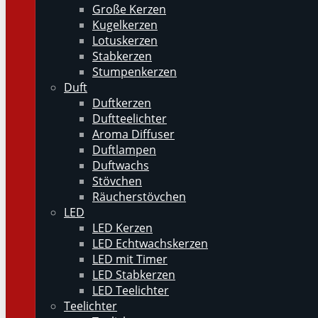
Große Kerzen
Kugelkerzen
Lotuskerzen
Stabkerzen
Stumpenkerzen
Duft
Duftkerzen
Duftteelichter
Aroma Diffuser
Duftlampen
Duftwachs
Stövchen
Räucherstövchen
LED
LED Kerzen
LED Echtwachskerzen
LED mit Timer
LED Stabkerzen
LED Teelichter
Teelichter