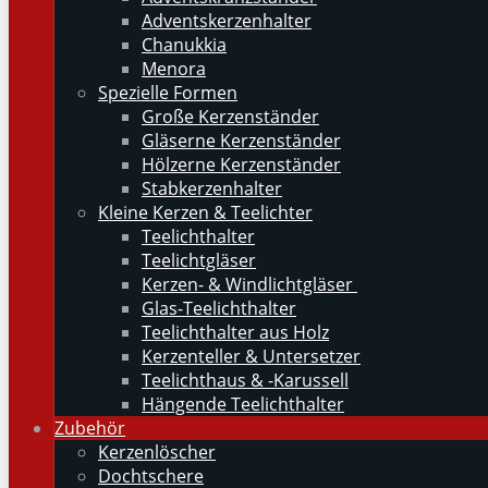
Adventskerzenhalter
Chanukkia
Menora
Spezielle Formen
Große Kerzenständer
Gläserne Kerzenständer
Hölzerne Kerzenständer
Stabkerzenhalter
Kleine Kerzen & Teelichter
Teelichthalter
Teelichtgläser
Kerzen- & Windlichtgläser
Glas-Teelichthalter
Teelichthalter aus Holz
Kerzenteller & Untersetzer
Teelichthaus & -Karussell
Hängende Teelichthalter
Zubehör
Kerzenlöscher
Dochtschere