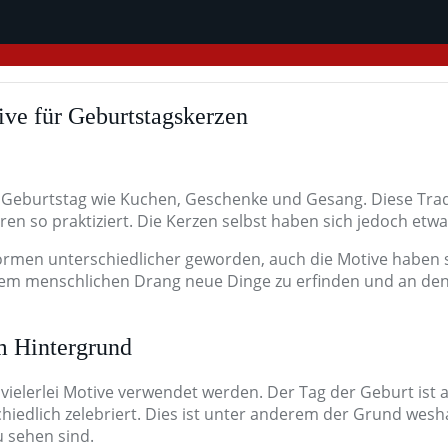
tive für Geburtstagskerzen
eburtstag wie Kuchen, Geschenke und Gesang. Diese Tradit
hren so praktiziert. Die Kerzen selbst haben sich jedoch etw
ormen unterschiedlicher geworden, auch die Motive haben si
 dem menschlichen Drang neue Dinge zu erfinden und an den M
m Hintergrund
vielerlei Motive verwendet werden. Der Tag der Geburt ist 
iedlich zelebriert. Dies ist unter anderem der Grund wesha
 sehen sind.