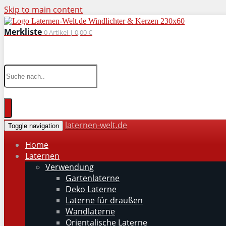
Skip to main content
Merkliste
0
Artikel |
0,00 €
wohnaccessoires für drinnen und draußen
laternen-welt.de
Toggle navigation
Home
Laternen
Verwendung
Gartenlaterne
Deko Laterne
Laterne für draußen
Wandlaterne
Orientalische Laterne