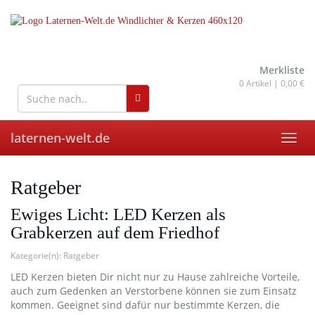
Skip
to
main
content
wohnaccessoires für drinnen
und draußen
Merkliste
0
Artikel |
0,00 €
laternen-welt.de
Toggl
navig
Ratgeber
Ewiges Licht: LED Kerzen als
Grabkerzen auf dem Friedhof
Kategorie(n):
Ratgeber
LED Kerzen bieten Dir nicht nur zu Hause zahlreiche Vorteile,
auch zum Gedenken an Verstorbene können sie zum Einsatz
kommen. Geeignet sind dafür nur bestimmte Kerzen, die