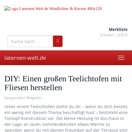
Skip
to
main
content
wohnaccessoires für drinnen
und draußen
Merkliste
0
Artikel |
0,00 €
laternen-welt.de
Toggl
navig
DIY: Einen großen Teelichtofen mit
Fliesen herstellen
Kategorie(n):
Ratgeber
Unter einem Teelichtofen stellst du dir – wenn du dich bereits
ein wenig mit diesem Thema beschäftigt hast – bestimmt eine
Tontopf-Konstruktion vor. Die kleine Heizung ist durchaus in
der Lage, an lauen Sommerabenden etwas Wärme zu
spenden, wenn du mit deinen Freunden auf der Terrasse sitzt