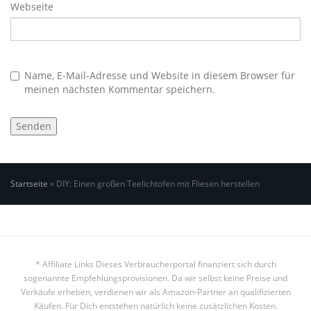
Webseite
Name, E-Mail-Adresse und Website in diesem Browser für
meinen nächsten Kommentar speichern.
Startseite
»
DIY: Einen großen Teelichtofen mit Fliesen herstellen
* Affiliate Links Dieses Verbraucherportal finanziert sich durch
sogenannte Empfehlungsprovisionen. Da wir selbst keine Preise und
Verkäufe erheben, verdienen wir als Amazon-Partner an qualifizierten
Käufen. Für Dich entstehen natürlich keine zusätzlichen Kosten.