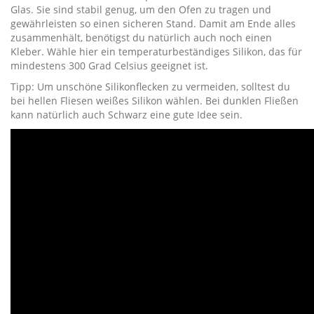
Glas. Sie sind stabil genug, um den Ofen zu tragen und
gewährleisten so einen sicheren Stand. Damit am Ende alles
zusammenhält, benötigst du natürlich auch noch einen
Kleber. Wähle hier ein temperaturbeständiges Silikon, das für
mindestens 300 Grad Celsius geeignet ist.
Tipp: Um unschöne Silikonflecken zu vermeiden, solltest du
bei hellen Fliesen weißes Silikon wählen. Bei dunklen Fließen
kann natürlich auch Schwarz eine gute Idee sein.