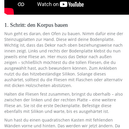
1. Schritt: den Korpus bauen
Nun geht es daran, den Ofen zu bauen. Nimm dafür eine der
Steinzugplatten zur Hand. Diese wird deine Bodenplatte.
Wichtig ist, dass das Dekor nach oben beziehungsweise nach
innen zeigt. Links und rechts der Bodenplatte klebst du nun
jeweils eine Fliese an. Hier muss das Dekor nach außen
zeigen – schließlich möchtest du die tollen Fliesen, die du
ausgewählt hast, auch bewundern können. Zum Ankleben
nutzt du das hitzebeständige Silikon. Solange dieses
aushärtet, solltest du die Fliesen mit Flaschen oder alternativ
mit dicken Holzscheiten abstützen.
Halten die Fliesen fest zusammen, bringst du oberhalb – also
zwischen der linken und der rechten Platte – eine weitere
Fliese an. Sie ist die erste Deckenplatte. Befestige diese
ebenfalls mit Silikon und warte, bis es ausgehärtet ist.
Nun hast du einen quadratischen Kasten mit fehlenden
Wänden vorne und hinten. Das werden wir jetzt ändern. Da