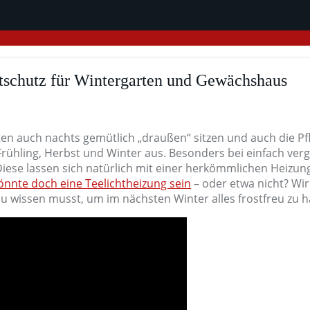
stschutz für Wintergarten und Gewächshaus
ten auch nachts gemütlich „draußen“ sitzen und auch die P
Frühling, Herbst und Winter aus. Besonders bei einfach verg
se lassen sich natürlich mit einer herkömmlichen Heizung 
könnte doch eine Teelichtheizung sein
– oder etwa nicht? Wir
u wissen musst, um im nächsten Winter alles frostfreu zu h