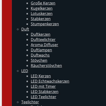
Große Kerzen
Kugelkerzen
Lotuskerzen
Stabkerzen
Stumpenkerzen
Duft
Duftkerzen
Duftteelichter
Aroma Diffuser
Duftlampen
Duftwachs
Stövchen
Räucherstövchen
LED
LED Kerzen
LED Echtwachskerzen
LED mit Timer
LED Stabkerzen
LED Teelichter
Teelichter