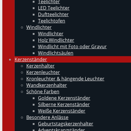
Teelichter
LED Teelichter
Duftteelichter
Teelichtofen
Windlichter
Windlichter
Holz Windlichter
Windlicht mit Foto oder Gravur
Windlichtsäulen
Kerzenständer
Kerzenhalter
Kerzenleuchter
Kronleuchter & hängende Leuchter
Wandkerzenhalter
Schöne Farben
Goldene Kerzenständer
Silberne Kerzenständer
Weiße Kerzenständer
Besondere Anlässe
Geburtstagskerzenhalter
Adventskranzständer