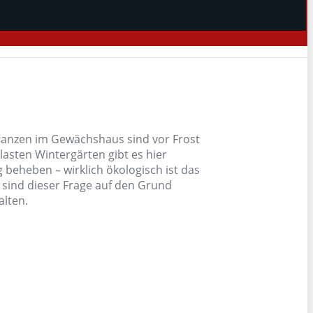
flanzen im Gewächshaus sind vor Frost
lasten Wintergärten gibt es hier
beheben – wirklich ökologisch ist das
 sind dieser Frage auf den Grund
alten.