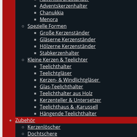
Adventskerzenhalter
Chanukkia
Menora
Spezielle Formen
Große Kerzenständer
Gläserne Kerzenständer
Hölzerne Kerzenständer
Stabkerzenhalter
Kleine Kerzen & Teelichter
Teelichthalter
Teelichtgläser
Kerzen- & Windlichtgläser
Glas-Teelichthalter
Teelichthalter aus Holz
Kerzenteller & Untersetzer
Teelichthaus & -Karussell
Hängende Teelichthalter
Zubehör
Kerzenlöscher
Dochtschere