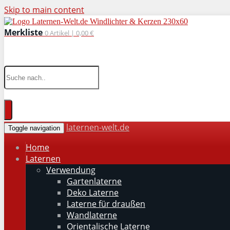
Skip to main content
Merkliste
0
Artikel |
0,00 €
wohnaccessoires für drinnen und draußen
laternen-welt.de
Toggle navigation
Home
Laternen
Verwendung
Gartenlaterne
Deko Laterne
Laterne für draußen
Wandlaterne
Orientalische Laterne