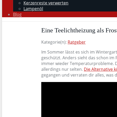
Kerzenreste verwerten
Lampenöl
Blog
Eine Teelichtheizung als Fro
Kategorie(n):
Ratgeber
Im Sommer lässt es sich im Wintergar
geschützt. Anders sieht das schon im 
immer wieder Temperaturprobleme. Die
allerdings nur selten.
Die Alternative 
gegangen und verraten dir alles, was d